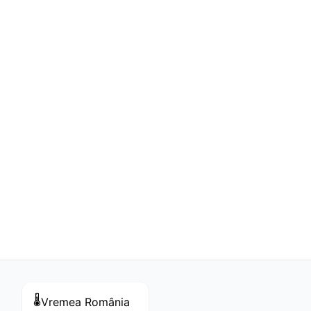
🌡️
Vremea
România