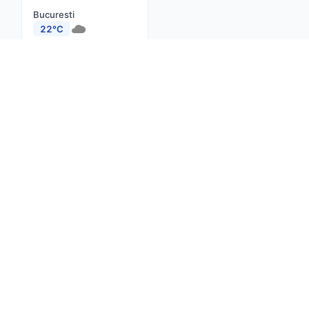
Bucuresti
22°C
Cluj-Napoca
18°C
Constanta
22°C
Iasi
18°C
Brasov
18°C
Timisoara
19°C
Craiova
21°C
Despre noi
Contact
Actualitate
net
Confidențialitate
Termeni și condiții