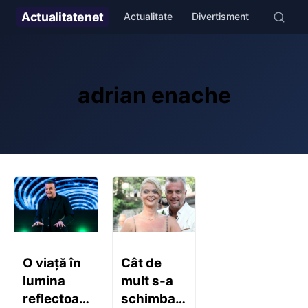
Actualitate
net
Actualitate
Divertisment
Stil de v
adrian enache
O viață în
Cât de
lumina
mult s-a
reflectoarelor:
schimbat