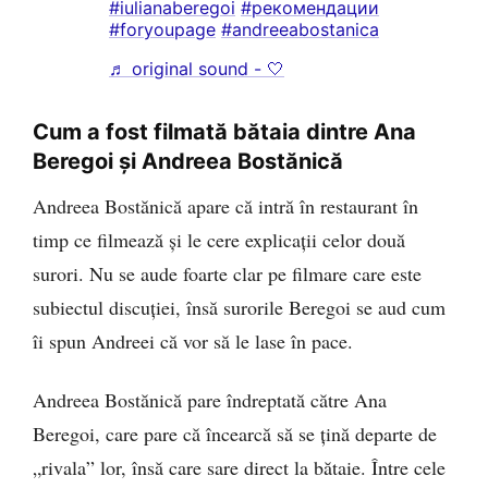
#iulianaberegoi
#рекомендации
#foryoupage
#andreeabostanica
♬ original sound - 🤍
Cum a fost filmată bătaia dintre Ana
Beregoi și Andreea Bostănică
Andreea Bostănică apare că intră în restaurant în
timp ce filmează și le cere explicații celor două
surori. Nu se aude foarte clar pe filmare care este
subiectul discuției, însă surorile Beregoi se aud cum
îi spun Andreei că vor să le lase în pace.
Andreea Bostănică pare îndreptată către Ana
Beregoi, care pare că încearcă să se țină departe de
„rivala” lor, însă care sare direct la bătaie. Între cele