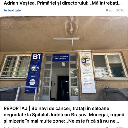
Adrian Veștea, Primăriei și directorului: „Mă întrebați
pe mine de ce nu s-au renovat în ultimii 36 de ani?”
Actualitate
6 aug. 2026
REPORTAJ | Bolnavi de cancer, tratați în saloane
degradate la Spitalul Județean Brașov. Mucegai, rugină
și mizerie în mai multe zone: „Ne este frică să nu ne
cadă tavanul în cap” FOTO/VIDEO