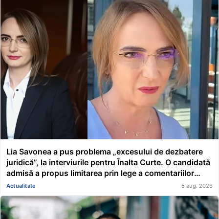
Lia Savonea a pus problema „excesului de dezbatere
juridică”, la interviurile pentru Înalta Curte. O candidată
admisă a propus limitarea prin lege a comentariilor
presei și societății civile în privința deciziilor instanțelor
Actualitate
5 aug. 2026