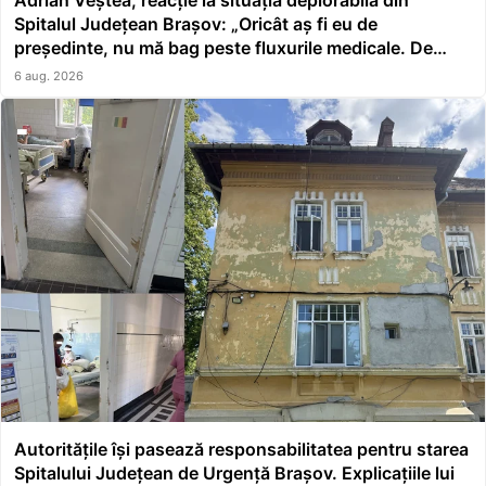
Adrian Veștea, reacție la situația deplorabilă din
Spitalul Județean Brașov: „Oricât aș fi eu de
președinte, nu mă bag peste fluxurile medicale. De
asta a făcut școală managerul”
6 aug. 2026
Autoritățile își pasează responsabilitatea pentru starea
Spitalului Județean de Urgență Brașov. Explicațiile lui