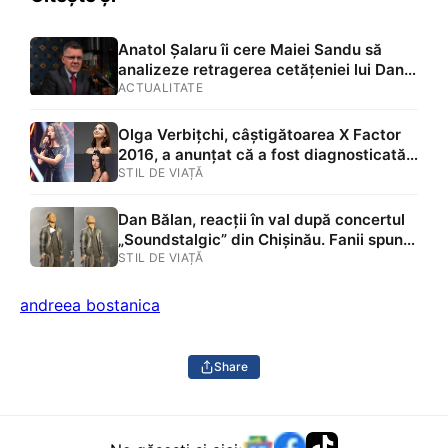
Anatol Șalaru îi cere Maiei Sandu să
analizeze retragerea cetățeniei lui Dan
Dungaciu. Disputa a pornit de la
ACTUALITATE
finanțarea Republicii Moldova
Olga Verbițchi, câștigătoarea X Factor
2016, a anunțat că a fost diagnosticată
cu cancer la sân înainte de nuntă
STIL DE VIAȚĂ
Dan Bălan, reacții în val după concertul
„Soundstalgic” din Chișinău. Fanii spun
că artistul este „de nerecunoscut” și că
STIL DE VIAȚĂ
„foarte mult a slăbit”
andreea bostanica
Share