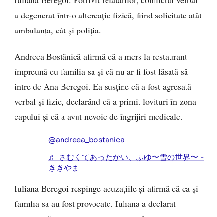
Iuliana Beregoi. Potrivit relatărilor, conflictul verbal
a degenerat într-o altercație fizică, fiind solicitate atât
ambulanța, cât și poliția.
Andreea Bostănică afirmă că a mers la restaurant
împreună cu familia sa și că nu ar fi fost lăsată să
intre de Ana Beregoi. Ea susține că a fost agresată
verbal și fizic, declarând că a primit lovituri în zona
capului și că a avut nevoie de îngrijiri medicale.
@andreea_bostanica
♬ さむくてあったかい、ふゆ〜雪の世界〜 -
ききやま
Iuliana Beregoi respinge acuzațiile și afirmă că ea și
familia sa au fost provocate. Iuliana a declarat