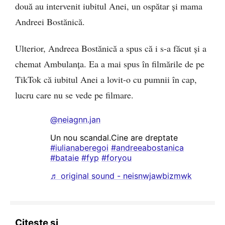
două au intervenit iubitul Anei, un ospătar și mama
Andreei Bostănică.
Ulterior, Andreea Bostănică a spus că i s-a făcut și a
chemat Ambulanța. Ea a mai spus în filmările de pe
TikTok că iubitul Anei a lovit-o cu pumnii în cap,
lucru care nu se vede pe filmare.
@neiagnn.jan
Un nou scandal.Cine are dreptate
#iulianaberegoi
#andreeabostanica
#bataie
#fyp
#foryou
♬ original sound - neisnwjawbizmwk
Citește și