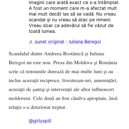
imagini care arată exact ce s-a întâmplat.
A fost un moment care m-a afectat mult
mai mult decât las să se vadă. Nu vreau
scandal și nu vreau să atac pe nimeni.
Vreau doar ca adevărul să fie văzut de
toată lumea.
♬ sunet original - Iuliana Beregoi
Scandalul dintre Andreea Bostănică și Iuliana
Beregoi nu este nou. Presa din Moldova și România
scrie că tensiunile durează de mai multe luni și au
inclus acuzații reciproce, livestream-uri, amenințări,
acuzații de șantaj și intervenții ale altor influenceri
moldoveni. Cele două au fost cândva apropiate, însă
relația s-a deteriorat treptat.
@girlyspill