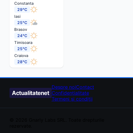
Constanta
29°C
Iasi
25°C
Brasov
24°C
Timisoara
25°C
Craiova
28°C
Despre noi
Contact
Actualitate
net
Confidențialitate
Termeni și condiții
© 2026
Gnarly Labs
SRL. Toate drepturile
rezervate.