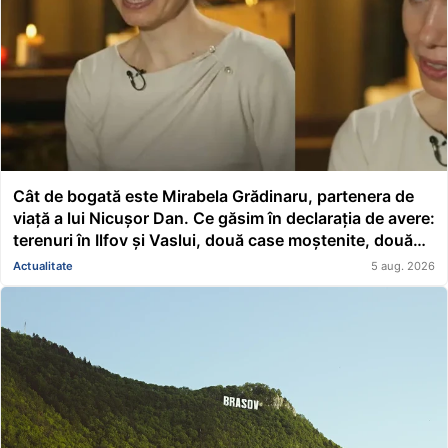
Cât de bogată este Mirabela Grădinaru, partenera de
viață a lui Nicușor Dan. Ce găsim în declarația de avere:
terenuri în Ilfov și Vaslui, două case moștenite, două
mașini, acțiuni Renault și un împrumut de peste
Actualitate
5 aug. 2026
116.000 de lei acordat unei asociații