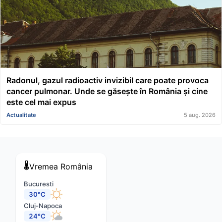
Radonul, gazul radioactiv invizibil care poate provoca
cancer pulmonar. Unde se găsește în România și cine
este cel mai expus
Actualitate
5 aug. 2026
🌡️
Vremea
România
Bucuresti
30°C
Cluj-Napoca
24°C