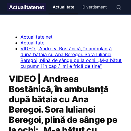
Actualitate
net
Actualitate
Divertisment
Stil de v
Actualitate.net
Actualitate
VIDEO | Andreea Bostănică, în ambulanță
după bătaia cu Ana Beregoi. Sora Iulianei
Beregoi, plină de sânge pe la ochi: „M-a bătut
cu pumnii în cap / Îmi e frică de tine”
VIDEO | Andreea
Bostănică, în ambulanță
după bătaia cu Ana
Beregoi. Sora Iulianei
Beregoi, plină de sânge pe
la ochi: „M-a bătut cu