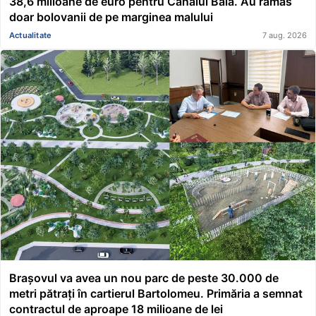
38,6 milioane de euro pentru Canalul Bala. Au rămas
doar bolovanii de pe marginea malului
Actualitate
7 aug. 2026
Brașovul va avea un nou parc de peste 30.000 de
metri pătrați în cartierul Bartolomeu. Primăria a semnat
contractul de aproape 18 milioane de lei