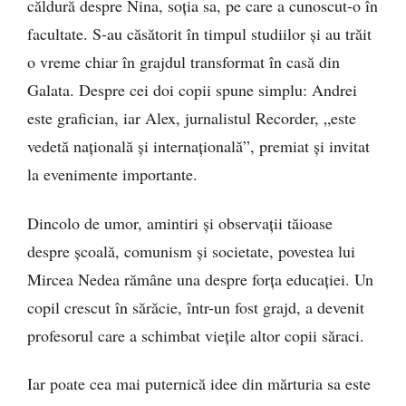
căldură despre Nina, soția sa, pe care a cunoscut-o în
facultate. S-au căsătorit în timpul studiilor și au trăit
o vreme chiar în grajdul transformat în casă din
Galata. Despre cei doi copii spune simplu: Andrei
este grafician, iar Alex, jurnalistul Recorder, „este
vedetă națională și internațională”, premiat și invitat
la evenimente importante.
Dincolo de umor, amintiri și observații tăioase
despre școală, comunism și societate, povestea lui
Mircea Nedea rămâne una despre forța educației. Un
copil crescut în sărăcie, într-un fost grajd, a devenit
profesorul care a schimbat viețile altor copii săraci.
Iar poate cea mai puternică idee din mărturia sa este