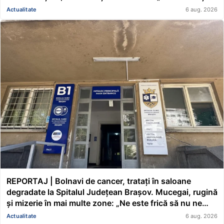
pe mine de ce nu s-au renovat în ultimii 36 de ani?”
Actualitate
6 aug. 2026
REPORTAJ | Bolnavi de cancer, tratați în saloane
degradate la Spitalul Județean Brașov. Mucegai, rugină
și mizerie în mai multe zone: „Ne este frică să nu ne
cadă tavanul în cap” FOTO/VIDEO
Actualitate
6 aug. 2026