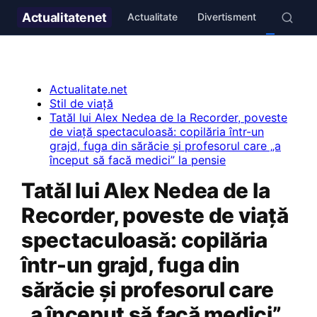
Actualitate
net
Actualitate
Divertisment
Stil de v
Actualitate.net
Stil de viață
Tatăl lui Alex Nedea de la Recorder, poveste
de viață spectaculoasă: copilăria într-un
grajd, fuga din sărăcie și profesorul care „a
început să facă medici” la pensie
Tatăl lui Alex Nedea de la
Recorder, poveste de viață
spectaculoasă: copilăria
într-un grajd, fuga din
sărăcie și profesorul care
„a început să facă medici”