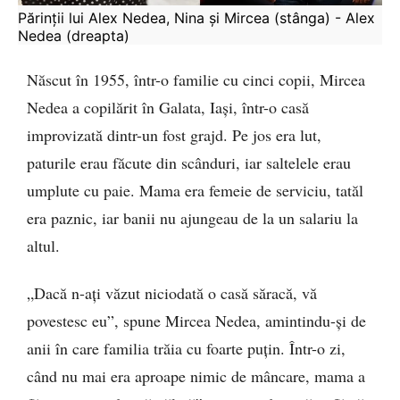
Părinții lui Alex Nedea, Nina și Mircea (stânga) - Alex 
Nedea (dreapta)
Născut în 1955, într-o familie cu cinci copii, Mircea
Nedea a copilărit în Galata, Iași, într-o casă
improvizată dintr-un fost grajd. Pe jos era lut,
paturile erau făcute din scânduri, iar saltelele erau
umplute cu paie. Mama era femeie de serviciu, tatăl
era paznic, iar banii nu ajungeau de la un salariu la
altul.
„Dacă n-ați văzut niciodată o casă săracă, vă
povestesc eu”, spune Mircea Nedea, amintindu-și de
anii în care familia trăia cu foarte puțin. Într-o zi,
când nu mai era aproape nimic de mâncare, mama a