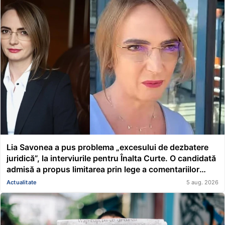
Lia Savonea a pus problema „excesului de dezbatere
juridică”, la interviurile pentru Înalta Curte. O candidată
admisă a propus limitarea prin lege a comentariilor
presei și societății civile în privința deciziilor instanțelor
Actualitate
5 aug. 2026