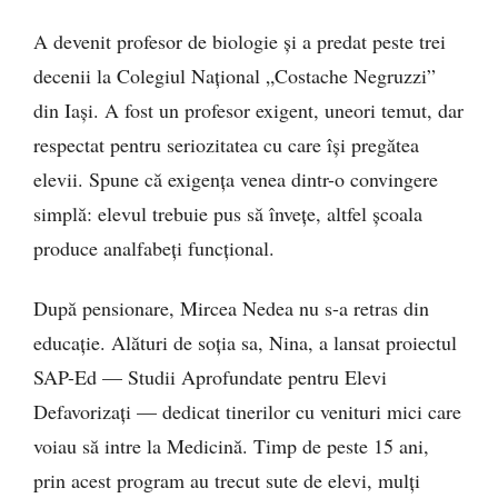
A devenit profesor de biologie și a predat peste trei
decenii la Colegiul Național „Costache Negruzzi”
din Iași. A fost un profesor exigent, uneori temut, dar
respectat pentru seriozitatea cu care își pregătea
elevii. Spune că exigența venea dintr-o convingere
simplă: elevul trebuie pus să învețe, altfel școala
produce analfabeți funcțional.
După pensionare, Mircea Nedea nu s-a retras din
educație. Alături de soția sa, Nina, a lansat proiectul
SAP-Ed — Studii Aprofundate pentru Elevi
Defavorizați — dedicat tinerilor cu venituri mici care
voiau să intre la Medicină. Timp de peste 15 ani,
prin acest program au trecut sute de elevi, mulți