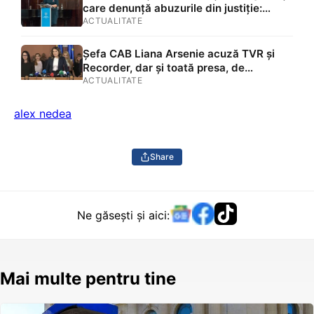
care denunță abuzurile din justiție:
„Sancționarea pentru opinii în interes
ACTUALITATE
public încalcă drepturile omului”
Șefa CAB Liana Arsenie acuză TVR și
Recorder, dar și toată presa, de
„instigare împotriva ordinii
ACTUALITATE
constituționale”. Fapta se pedepsește cu
închisoare
alex nedea
Share
Ne găsești și aici:
Mai multe pentru tine