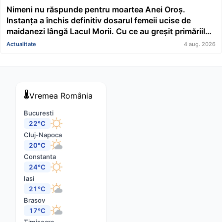
Nimeni nu răspunde pentru moartea Anei Oroș.
Instanța a închis definitiv dosarul femeii ucise de
maidanezi lângă Lacul Morii. Cu ce au greșit primăriile
conduse de Nicușor Dan și Ciucu
Actualitate
4 aug. 2026
🌡️
Vremea
România
Bucuresti
22°C
Cluj-Napoca
20°C
Constanta
24°C
Iasi
21°C
Brasov
17°C
Timisoara