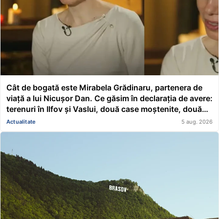
Cât de bogată este Mirabela Grădinaru, partenera de
viață a lui Nicușor Dan. Ce găsim în declarația de avere:
terenuri în Ilfov și Vaslui, două case moștenite, două
mașini, acțiuni Renault și un împrumut de peste
Actualitate
5 aug. 2026
116.000 de lei acordat unei asociații