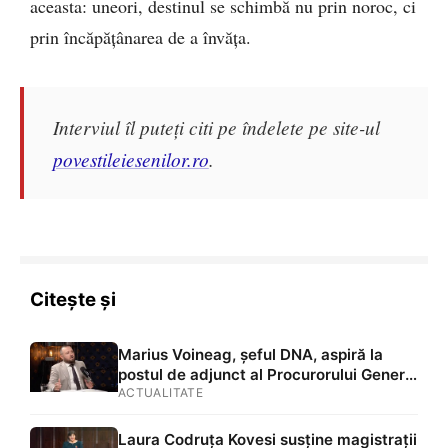
aceasta: uneori, destinul se schimbă nu prin noroc, ci
prin încăpățânarea de a învăța.
Interviul îl puteți citi pe îndelete pe site-ul
povestileiesenilor.ro
.
Citește și
Marius Voineag, șeful DNA, aspiră la
postul de adjunct al Procurorului General
al României
ACTUALITATE
Laura Codruța Kovesi susține magistrații