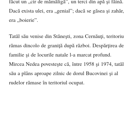
făcut un „cir de mămăligă”, un terci din apă și făină.
Dacă exista ulei, era „genial”; dacă se găsea și zahăr,
era „boierie”.
Tatăl său venise din Stănești, zona Cernăuți, teritoriu
rămas dincolo de graniță după război. Despărțirea de
familie și de locurile natale l-a marcat profund.
Mircea Nedea povestește că, între 1958 și 1974, tatăl
său a plâns aproape zilnic de dorul Bucovinei și al
rudelor rămase în teritoriul ocupat.