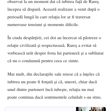
observat la un moment dat că iubirea față de Rareș
începea să dispară. Această realizare a venit după o
perioadă lungă în care relația lor ar fi traversat
numeroase tensiuni și momente dificile.
În ciuda despărțirii, cei doi au încercat să păstreze o
relație civilizată și respectuoasă. Rareș a evitat să
vorbească urât despre fosta lui parteneră și a subliniat
că nu o condamnă pentru ceea ce simte.
Mai mult, din declarațiile sale reiese că a înțeles că
iubirea nu poate fi forțată și că, uneori, chiar dacă
unul dintre parteneri încă iubește, relația nu mai
poate continua dacă sentimentele celuilalt s-au stins.