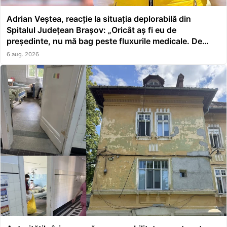
Adrian Veștea, reacție la situația deplorabilă din
Spitalul Județean Brașov: „Oricât aș fi eu de
președinte, nu mă bag peste fluxurile medicale. De
asta a făcut școală managerul”
6 aug. 2026