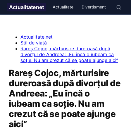
Actualitate
net
Actualitate
Divertisment
Stil de v
Actualitate.net
Stil de viață
Rareș Cojoc, mărturisire dureroasă după
divorțul de Andreea: „Eu încă o iubeam ca
soție. Nu am crezut că se poate ajunge aici”
Rareș Cojoc, mărturisire
dureroasă după divorțul de
Andreea: „Eu încă o
iubeam ca soție. Nu am
crezut că se poate ajunge
aici”