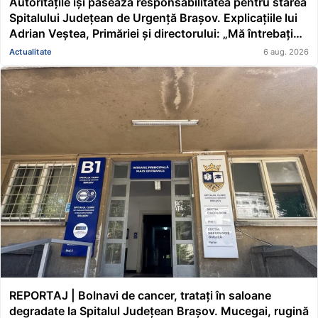
Autoritățile își pasează responsabilitatea pentru starea
Spitalului Județean de Urgență Brașov. Explicațiile lui
Adrian Veștea, Primăriei și directorului: „Mă întrebați
pe mine de ce nu s-au renovat în ultimii 36 de ani?”
Actualitate
6 aug. 2026
REPORTAJ | Bolnavi de cancer, tratați în saloane
degradate la Spitalul Județean Brașov. Mucegai, rugină