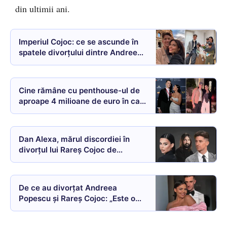
din ultimii ani.
Imperiul Cojoc: ce se ascunde în
spatele divorțului dintre Andreea
Popescu și Rareș Cojoc? Adevărul
despre familia campionului
mondial la dans sportiv
Cine rămâne cu penthouse-ul de
aproape 4 milioane de euro în care
Andreea Popescu locuia cu Rareș
Cojoc și cei trei copii înainte de
divorț. Imagini spectaculoase din
Dan Alexa, mărul discordiei în
interiorul locuinței de lux
divorțul lui Rareș Cojoc de
Andreea Popescu?
De ce au divorțat Andreea
Popescu și Rareș Cojoc: „Este o
ruptură, o traumă și o suferință.
Am hotărât să coborâm de pe