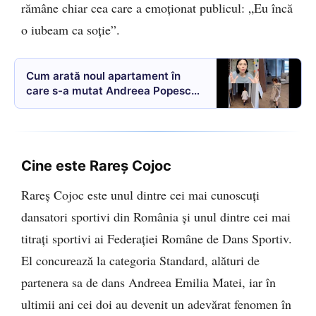
rămâne chiar cea care a emoționat publicul: „Eu încă
o iubeam ca soție”.
Cum arată noul apartament în
care s-a mutat Andreea Popescu
după ce a plecat din penthouse-ul
de 4 milioane de euro VIDEO
Cine este Rareș Cojoc
Rareș Cojoc este unul dintre cei mai cunoscuți
dansatori sportivi din România și unul dintre cei mai
titrați sportivi ai Federației Române de Dans Sportiv.
El concurează la categoria Standard, alături de
partenera sa de dans Andreea Emilia Matei, iar în
ultimii ani cei doi au devenit un adevărat fenomen în