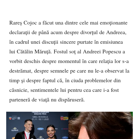
Rareș Cojoc a făcut una dintre cele mai emoționante
declarații de până acum despre divorțul de Andreea,
în cadrul unei discuții sincere purtate în emisiunea
lui Cătălin Măruță. Fostul soț al Andreei Popescu a
vorbit deschis despre momentul în care relația lor s-a
destrămat, despre semnele pe care nu le-a observat la
timp și despre faptul că, în ciuda problemelor din
căsnicie, sentimentele lui pentru cea care i-a fost
parteneră de viață nu dispăruseră.