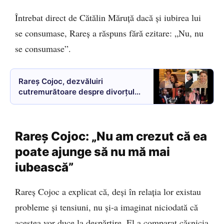
Întrebat direct de Cătălin Măruță dacă și iubirea lui
se consumase, Rareș a răspuns fără ezitare: „Nu, nu
se consumase”.
Rareș Cojoc, dezvăluiri
cutremurătoare despre divorțul
de Andreea Popescu: „De ce
Dumnezeu a rânduit să o scoată
pe Andreea din viața mea? Are un
Rareș Cojoc: „Nu am crezut că ea
plan / M-am simțit trădat / Nu
sunt de vină pentru divorț”
poate ajunge să nu mă mai
iubească”
Rareș Cojoc a explicat că, deși în relația lor existau
probleme și tensiuni, nu și-a imaginat niciodată că
acestea vor duce la despărțire. El a comparat căsnicia