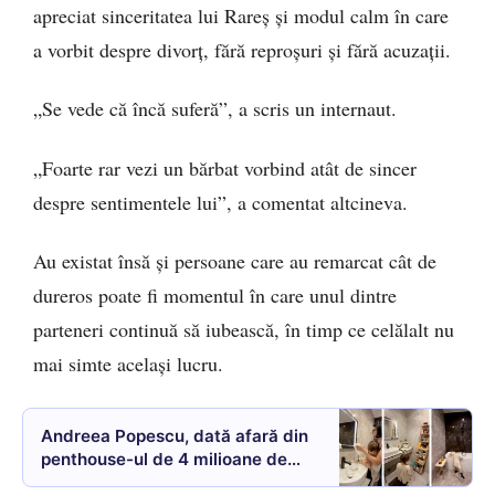
apreciat sinceritatea lui Rareș și modul calm în care
a vorbit despre divorț, fără reproșuri și fără acuzații.
„Se vede că încă suferă”, a scris un internaut.
„Foarte rar vezi un bărbat vorbind atât de sincer
despre sentimentele lui”, a comentat altcineva.
Au existat însă și persoane care au remarcat cât de
dureros poate fi momentul în care unul dintre
parteneri continuă să iubească, în timp ce celălalt nu
mai simte același lucru.
Andreea Popescu, dată afară din
penthouse-ul de 4 milioane de
euro sau a plecat singură?