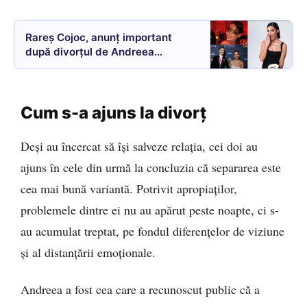
Rareș Cojoc, anunț important
după divorțul de Andreea
Popescu. Este prima declarație
publică după despărțire
Cum s-a ajuns la divorț
Deși au încercat să își salveze relația, cei doi au
ajuns în cele din urmă la concluzia că separarea este
cea mai bună variantă. Potrivit apropiaților,
problemele dintre ei nu au apărut peste noapte, ci s-
au acumulat treptat, pe fondul diferențelor de viziune
și al distanțării emoționale.
Andreea a fost cea care a recunoscut public că a