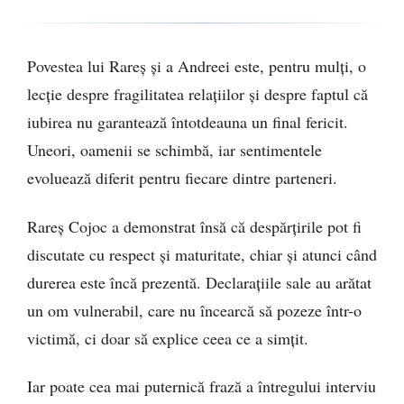
Apartamentul în care s-a mutat
este modest față de luxul din
fosta locuință FOTO/VIDEO
Povestea lui Rareș și a Andreei este, pentru mulți, o
lecție despre fragilitatea relațiilor și despre faptul că
iubirea nu garantează întotdeauna un final fericit.
Uneori, oamenii se schimbă, iar sentimentele
evoluează diferit pentru fiecare dintre parteneri.
Rareș Cojoc a demonstrat însă că despărțirile pot fi
discutate cu respect și maturitate, chiar și atunci când
durerea este încă prezentă. Declarațiile sale au arătat
un om vulnerabil, care nu încearcă să pozeze într-o
victimă, ci doar să explice ceea ce a simțit.
Iar poate cea mai puternică frază a întregului interviu