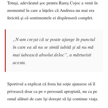
Totuși, adevăratul șoc pentru Rareș Cojoc a venit în
momentul în care a înțeles că Andreea nu mai era
fericită și că sentimentele ei dispăruseră complet.
„N-am crezut că se poate ajunge în punctul
în care ea să nu se simtă iubită și să nu mă
mai iubească absolut deloc”, a mărturisit
acesta.
Sportivul a explicat că fosta lui soție ajunsese să îl
privească doar ca pe o persoană apropiată, nu ca pe
omul alături de care își dorește să își continue viața.