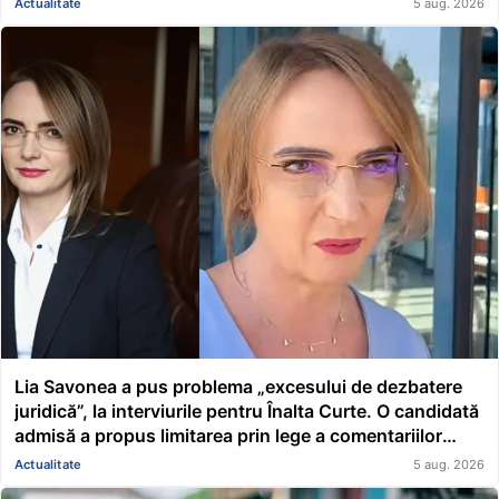
Actualitate
5 aug. 2026
Lia Savonea a pus problema „excesului de dezbatere
juridică”, la interviurile pentru Înalta Curte. O candidată
admisă a propus limitarea prin lege a comentariilor
presei și societății civile în privința deciziilor instanțelor
Actualitate
5 aug. 2026