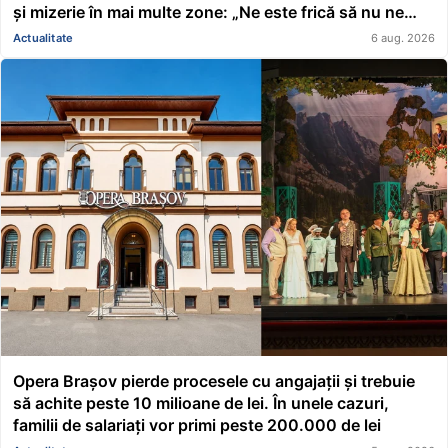
și mizerie în mai multe zone: „Ne este frică să nu ne
cadă tavanul în cap” FOTO/VIDEO
Actualitate
6 aug. 2026
Opera Brașov pierde procesele cu angajații și trebuie
să achite peste 10 milioane de lei. În unele cazuri,
familii de salariați vor primi peste 200.000 de lei