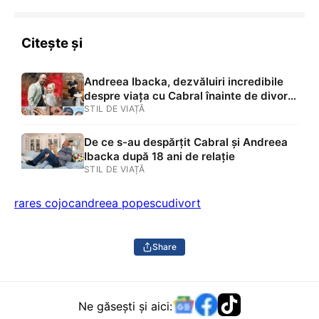
această cruce. Din păcate”
Citește și
Andreea Ibacka, dezvăluiri incredibile
despre viața cu Cabral înainte de divorț:
„Mergeam cu tocuri prin casă”. Cum
STIL DE VIAȚĂ
arăta apartamentul prezentatorului TV și
ce s-a întâmplat între ei după 15 ani
De ce s-au despărțit Cabral și Andreea
Ibacka după 18 ani de relație
STIL DE VIAȚĂ
rares cojoc
andreea popescu
divort
Share
Ne găsești și aici: