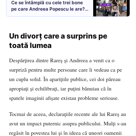
Ce se întâmplă cu cele trei bone
pe care Andreea Popescu le are?
Unde vor sta filipinezele? S-a
mutat într-un apartament mic față
de penthouse-ul cu șapte camere:
Un divorț care a surprins pe
„Nu avem balcon aici” VIDEO
toată lumea
Despărțirea dintre Rareș și Andreea a venit ca o
surpriză pentru multe persoane care îi vedeau ca pe
un cuplu solid. În aparițiile publice, cei doi păreau
apropiați și echilibrați, iar puțini bănuiau că în
spatele imaginii afișate existau probleme serioase.
Tocmai de aceea, declarațiile recente ale lui Rareș au
avut un impact puternic asupra publicului. Mulți s-au
regăsit în povestea lui și în ideea că uneori oamenii