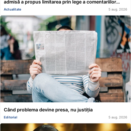
admisă a propus limitarea prin lege a comentariilor
presei și societății civile în privința deciziilor instanțelor
Actualitate
5 aug. 2026
Când problema devine presa, nu justiția
Editorial
5 aug. 2026