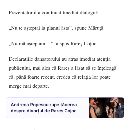
Prezentatorul a continuat imediat dialogul:
„Nu te așteptai la planul ăsta”, spune Măruță.
„Nu mă așteptam ...”, a spus Rareș Cojoc.
Declarațiile dansatorului au atras imediat atenția
publicului, mai ales că Rareș a lăsat să se înțeleagă
că, până foarte recent, credea că relația lor poate
merge mai departe.
Andreea Popescu rupe tăcerea
despre divorțul de Rareș Cojoc