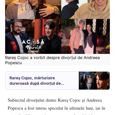
Rareș Cojoc a vorbit despre divorțul de Andreea 
Popescu
Rareș Cojoc, mărturisire
dureroasă după divorțul de
Andreea: „Eu încă o iubeam ca
soție. Nu am crezut că se poate
Subiectul divorțului dintre Rareș Cojoc și Andreea
ajunge aici”
Popescu a fost intens speculat în ultimele luni, iar în