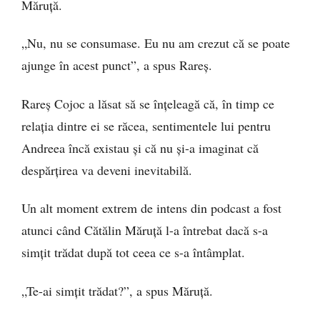
Măruță.
„Nu, nu se consumase. Eu nu am crezut că se poate
ajunge în acest punct”, a spus Rareș.
Rareș Cojoc a lăsat să se înțeleagă că, în timp ce
relația dintre ei se răcea, sentimentele lui pentru
Andreea încă existau și că nu și-a imaginat că
despărțirea va deveni inevitabilă.
Un alt moment extrem de intens din podcast a fost
atunci când Cătălin Măruță l-a întrebat dacă s-a
simțit trădat după tot ceea ce s-a întâmplat.
„Te-ai simțit trădat?”, a spus Măruță.