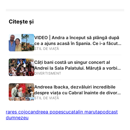
această cruce. Din păcate”
Citește și
VIDEO | Andra a început să plângă după
ce a ajuns acasă în Spania. Ce i-a făcut
Măruță
STIL DE VIAȚĂ
Câți bani costă un singur concert al
Andrei la Sala Palatului. Măruță a vorbit
despre cheltuielile uriașe
DIVERTISMENT
Andreea Ibacka, dezvăluiri incredibile
despre viața cu Cabral înainte de divorț:
„Mergeam cu tocuri prin casă”. Cum
STIL DE VIAȚĂ
arăta apartamentul prezentatorului TV și
ce s-a întâmplat între ei după 15 ani
rares cojoc
andreea popescu
catalin maruta
podcast
dumnezeu