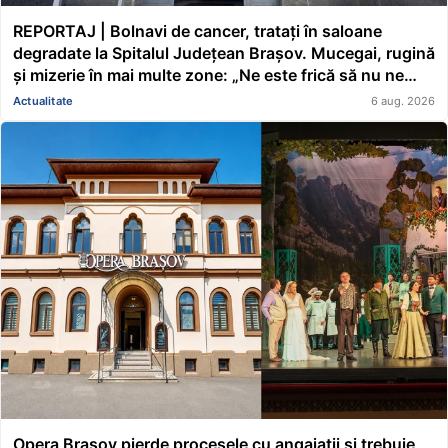
REPORTAJ | Bolnavi de cancer, tratați în saloane
degradate la Spitalul Județean Brașov. Mucegai, rugină
și mizerie în mai multe zone: „Ne este frică să nu ne
cadă tavanul în cap” FOTO/VIDEO
Actualitate
6 aug. 2026
Opera Brașov pierde procesele cu angajații și trebuie