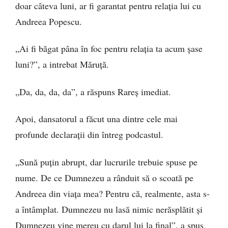
doar câteva luni, ar fi garantat pentru relația lui cu
Andreea Popescu.
„Ai fi băgat pâna în foc pentru relația ta acum șase
luni?”, a intrebat Măruță.
„Da, da, da, da”, a răspuns Rareș imediat.
Apoi, dansatorul a făcut una dintre cele mai
profunde declarații din întreg podcastul.
„Sună puțin abrupt, dar lucrurile trebuie spuse pe
nume. De ce Dumnezeu a rânduit să o scoată pe
Andreea din viața mea? Pentru că, realmente, asta s-
a întâmplat. Dumnezeu nu lasă nimic nerăsplătit și
Dumnezeu vine mereu cu darul lui la final”, a spus