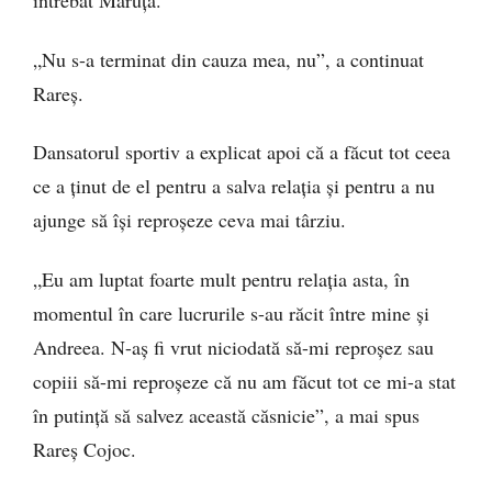
întrebat Măruță.
„Nu s-a terminat din cauza mea, nu”, a continuat
Rareș.
Dansatorul sportiv a explicat apoi că a făcut tot ceea
ce a ținut de el pentru a salva relația și pentru a nu
ajunge să își reproșeze ceva mai târziu.
„Eu am luptat foarte mult pentru relația asta, în
momentul în care lucrurile s-au răcit între mine și
Andreea. N-aș fi vrut niciodată să-mi reproșez sau
copiii să-mi reproșeze că nu am făcut tot ce mi-a stat
în putință să salvez această căsnicie”, a mai spus
Rareș Cojoc.