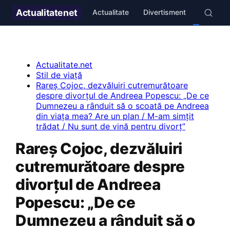
Actualitate
net
Actualitate
Divertisment
Stil de v
Actualitate.net
Stil de viață
Rareș Cojoc, dezvăluiri cutremurătoare
despre divorțul de Andreea Popescu: „De ce
Dumnezeu a rânduit să o scoată pe Andreea
din viața mea? Are un plan / M-am simțit
trădat / Nu sunt de vină pentru divorț”
Rareș Cojoc, dezvăluiri
cutremurătoare despre
divorțul de Andreea
Popescu: „De ce
Dumnezeu a rânduit să o