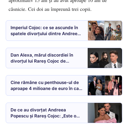
aproximativ 15 ani și au avut aproape 10 ani de
căsnicie. Cei doi au împreună trei copii.
Imperiul Cojoc: ce se ascunde în
spatele divorțului dintre Andreea
Popescu și Rareș Cojoc? Adevărul
despre familia campionului
mondial la dans sportiv
Dan Alexa, mărul discordiei în
divorțul lui Rareș Cojoc de
Andreea Popescu?
Cine rămâne cu penthouse-ul de
aproape 4 milioane de euro în care
Andreea Popescu locuia cu Rareș
Cojoc și cei trei copii înainte de
divorț. Imagini spectaculoase din
De ce au divorțat Andreea
interiorul locuinței de lux
Popescu și Rareș Cojoc: „Este o
ruptură, o traumă și o suferință.
Am hotărât să coborâm de pe