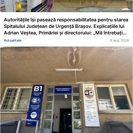
Autoritățile își pasează responsabilitatea pentru starea
Spitalului Județean de Urgență Brașov. Explicațiile lui
Adrian Veștea, Primăriei și directorului: „Mă întrebați
pe mine de ce nu s-au renovat în ultimii 36 de ani?”
Actualitate
6 aug. 2026