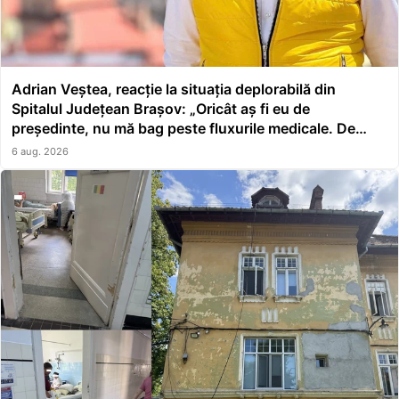
Adrian Veștea, reacție la situația deplorabilă din
Spitalul Județean Brașov: „Oricât aș fi eu de
președinte, nu mă bag peste fluxurile medicale. De
asta a făcut școală managerul”
6 aug. 2026