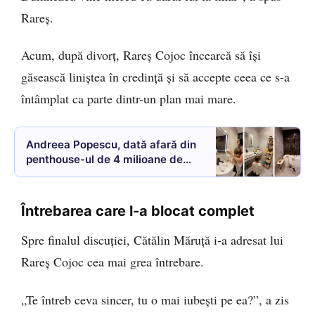
Rareș.
Acum, după divorț, Rareș Cojoc încearcă să își
găsească liniștea în credință și să accepte ceea ce s-a
întâmplat ca parte dintr-un plan mai mare.
Andreea Popescu, dată afară din
penthouse-ul de 4 milioane de
euro sau a plecat singură?
Apartamentul în care s-a mutat
este modest față de luxul din
Întrebarea care l-a blocat complet
fosta locuință FOTO/VIDEO
Spre finalul discuției, Cătălin Măruță i-a adresat lui
Rareș Cojoc cea mai grea întrebare.
„Te întreb ceva sincer, tu o mai iubești pe ea?”, a zis