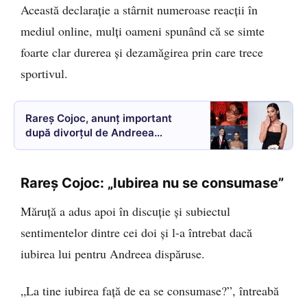
Această declarație a stârnit numeroase reacții în
mediul online, mulți oameni spunând că se simte
foarte clar durerea și dezamăgirea prin care trece
sportivul.
Rareș Cojoc, anunț important
după divorțul de Andreea
Popescu. Este prima declarație
publică după despărțire
Rareș Cojoc: „Iubirea nu se consumase”
Măruță a adus apoi în discuție și subiectul
sentimentelor dintre cei doi și l-a întrebat dacă
iubirea lui pentru Andreea dispăruse.
„La tine iubirea față de ea se consumase?”, întreabă