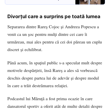
după ce a plecat din penthouse-ul
de 4 milioane de euro VIDEO
Divorțul care a surprins pe toată lumea
Separarea dintre Rareș Cojoc și Andreea Popescu a
venit ca un șoc pentru mulți dintre cei care îi
urmăreau, mai ales pentru că cei doi păreau un cuplu
discret și echilibrat.
Până acum, în spațiul public s-a speculat mult despre
motivele despărțirii, însă Rareș a ales să vorbească
deschis despre partea lui de adevăr și despre modul
în care a trăit destrămarea relației.
Podcastul lui Măruță a fost prima ocazie în care
dansatorul sportiv a oferit atât de multe detalii despre