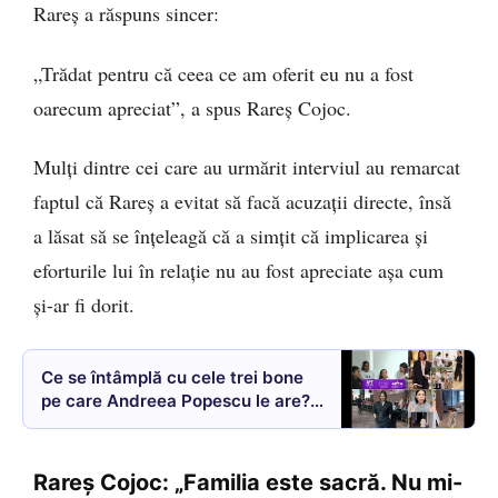
Rareș a răspuns sincer:
„Trădat pentru că ceea ce am oferit eu nu a fost
oarecum apreciat”, a spus Rareș Cojoc.
Mulți dintre cei care au urmărit interviul au remarcat
faptul că Rareș a evitat să facă acuzații directe, însă
a lăsat să se înțeleagă că a simțit că implicarea și
eforturile lui în relație nu au fost apreciate așa cum
și-ar fi dorit.
Ce se întâmplă cu cele trei bone
pe care Andreea Popescu le are?
Unde vor sta filipinezele? S-a
mutat într-un apartament mic față
de penthouse-ul cu șapte camere:
Rareș Cojoc: „Familia este sacră. Nu mi-
„Nu avem balcon aici” VIDEO