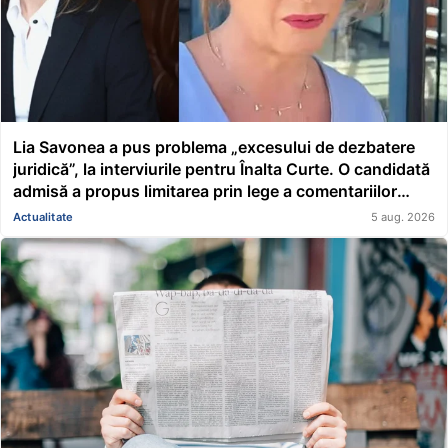
Lia Savonea a pus problema „excesului de dezbatere
juridică”, la interviurile pentru Înalta Curte. O candidată
admisă a propus limitarea prin lege a comentariilor
presei și societății civile în privința deciziilor instanțelor
Actualitate
5 aug. 2026