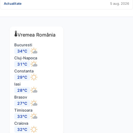
Actualitate
5 aug. 2026
🌡️
Vremea
România
Bucuresti
34°C
Cluj-Napoca
31°C
Constanta
29°C
Iasi
28°C
Brasov
27°C
Timisoara
33°C
Craiova
32°C