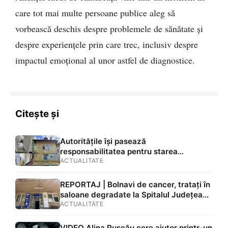
care tot mai multe persoane publice aleg să
vorbească deschis despre problemele de sănătate și
despre experiențele prin care trec, inclusiv despre
impactul emoțional al unor astfel de diagnostice.
Citește și
Autoritățile își pasează
responsabilitatea pentru starea
Spitalului Județean de Urgență Brașov.
ACTUALITATE
Explicațiile lui Adrian Veștea, Primăriei și
directorului: „Mă întrebați pe mine de ce
REPORTAJ | Bolnavi de cancer, tratați în
nu s-au renovat în ultimii 36 de ani?”
saloane degradate la Spitalul Județean
Brașov. Mucegai, rugină și mizerie în mai
ACTUALITATE
multe zone: „Ne este frică să nu ne cadă
tavanul în cap” FOTO/VIDEO
VIDEO Alina Pușcău cere ajutor printr-un