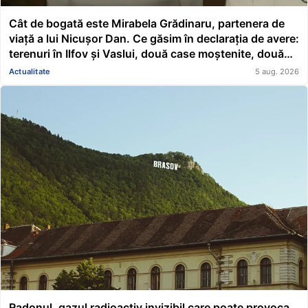
Cât de bogată este Mirabela Grădinaru, partenera de
viață a lui Nicușor Dan. Ce găsim în declarația de avere:
terenuri în Ilfov și Vaslui, două case moștenite, două
mașini, acțiuni Renault și un împrumut de peste
Actualitate
5 aug. 2026
116.000 de lei acordat unei asociații
Radonul, gazul radioactiv invizibil care poate provoca