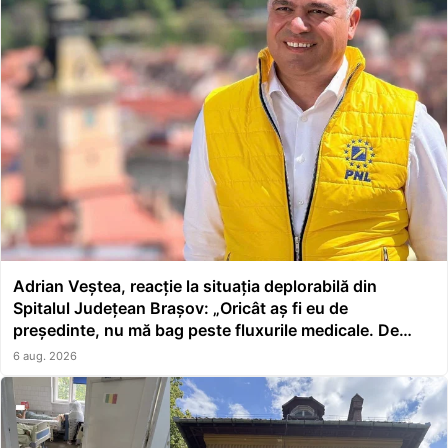
Adrian Veștea, reacție la situația deplorabilă din
Spitalul Județean Brașov: „Oricât aș fi eu de
președinte, nu mă bag peste fluxurile medicale. De
asta a făcut școală managerul”
6 aug. 2026