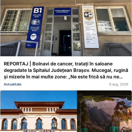
REPORTAJ | Bolnavi de cancer, tratați în saloane
degradate la Spitalul Județean Brașov. Mucegai, rugină
și mizerie în mai multe zone: „Ne este frică să nu ne
cadă tavanul în cap” FOTO/VIDEO
Actualitate
6 aug. 2026