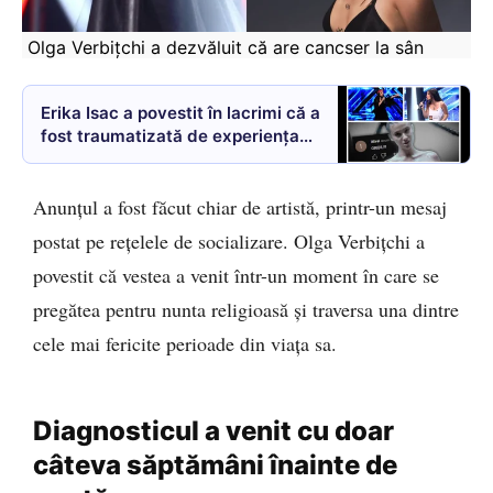
 Olga Verbițchi a dezvăluit că are cancser la sân
Erika Isac a povestit în lacrimi că a
fost traumatizată de experiența
„X Factor”: „M-a pus la pământ”
Anunțul a fost făcut chiar de artistă, printr-un mesaj
postat pe rețelele de socializare. Olga Verbițchi a
povestit că vestea a venit într-un moment în care se
pregătea pentru nunta religioasă și traversa una dintre
cele mai fericite perioade din viața sa.
Diagnosticul a venit cu doar
câteva săptămâni înainte de