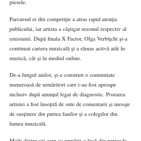
piesele.
Parcursul ei din competiție a atras rapid atenția
publicului, iar artista a câștigat sezonul respectiv al
emisiunii. După finala X Factor, Olga Verbițchi și-a
continuat cariera muzicală și a rămas activă atât în
muzică, cât și în mediul online.
De-a lungul anilor, și-a construit o comunitate
numeroasă de urmăritori care i-au fost aproape
inclusiv după anunțul legat de diagnostic. Postarea
artistei a fost însoțită de sute de comentarii și mesaje
de susținere din partea fanilor și a colegilor din
lumea muzicală.
Mulți dintre cei care au urmărit-o încă din perioada