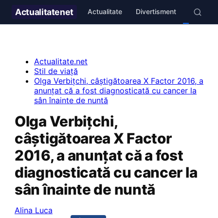
Actualitate
net
Actualitate
Divertisment
Stil de v
Actualitate.net
Stil de viață
Olga Verbițchi, câștigătoarea X Factor 2016, a
anunțat că a fost diagnosticată cu cancer la
sân înainte de nuntă
Olga Verbițchi,
câștigătoarea X Factor
2016, a anunțat că a fost
diagnosticată cu cancer la
sân înainte de nuntă
Alina Luca