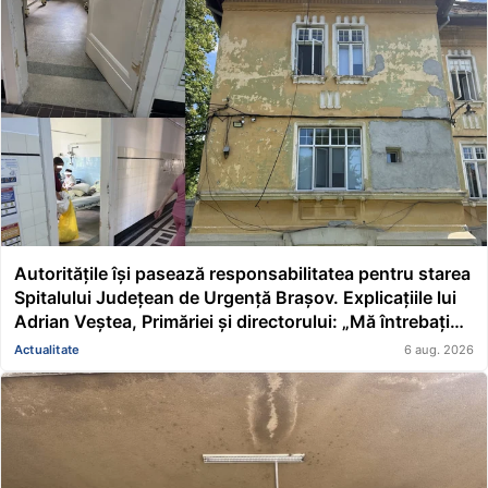
Autoritățile își pasează responsabilitatea pentru starea
Spitalului Județean de Urgență Brașov. Explicațiile lui
Adrian Veștea, Primăriei și directorului: „Mă întrebați
pe mine de ce nu s-au renovat în ultimii 36 de ani?”
Actualitate
6 aug. 2026