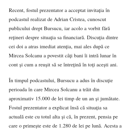
Recent, fostul prezentator a acceptat invitația în
podcastul realizat de Adrian Cristea, cunoscut
publicului drept Bursucu, iar acolo a vorbit fără
rețineri despre situația sa financiară. Discuția dintre
cei doi a atras imediat atenția, mai ales după ce
Mircea Solcanu a povestit câți bani îi intră lunar în
cont și cum a reușit să se întrețină în toți acești ani.
În timpul podcastului, Bursucu a adus în discuție
perioada în care Mircea Solcanu a trăit din
aproximativ 15.000 de lei timp de un an și jumătate.
Fostul prezentator a explicat însă că situația sa
actuală este cu totul alta și că, în prezent, pensia pe
care o primește este de 1.280 de lei pe lună. Acesta a