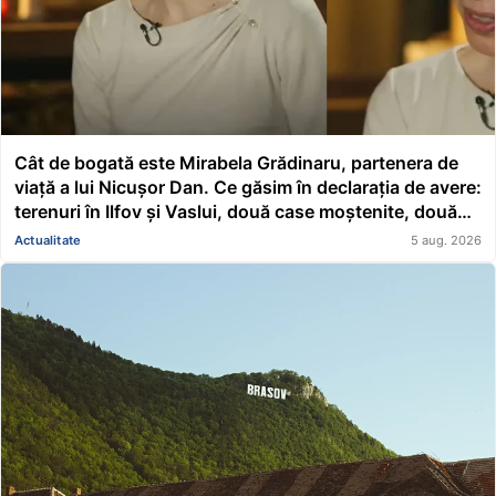
Cât de bogată este Mirabela Grădinaru, partenera de
viață a lui Nicușor Dan. Ce găsim în declarația de avere:
terenuri în Ilfov și Vaslui, două case moștenite, două
mașini, acțiuni Renault și un împrumut de peste
Actualitate
5 aug. 2026
116.000 de lei acordat unei asociații