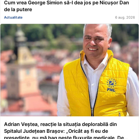
Cum vrea George Simion să-l dea jos pe Nicușor Dan
de la putere
Actualitate
6 aug. 2026
Adrian Veștea, reacție la situația deplorabilă din
Spitalul Județean Brașov: „Oricât aș fi eu de
președinte, nu mă bag peste fluxurile medicale. De