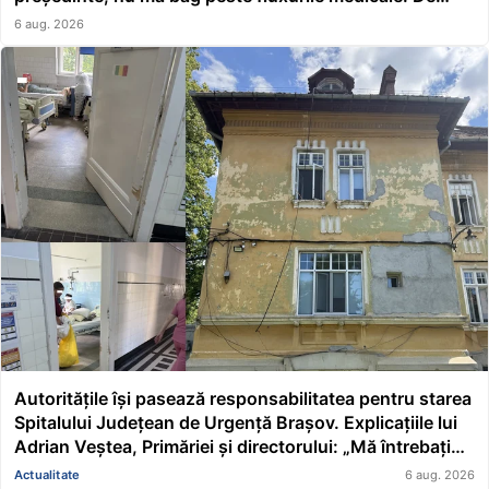
asta a făcut școală managerul”
6 aug. 2026
Autoritățile își pasează responsabilitatea pentru starea
Spitalului Județean de Urgență Brașov. Explicațiile lui
Adrian Veștea, Primăriei și directorului: „Mă întrebați
pe mine de ce nu s-au renovat în ultimii 36 de ani?”
Actualitate
6 aug. 2026