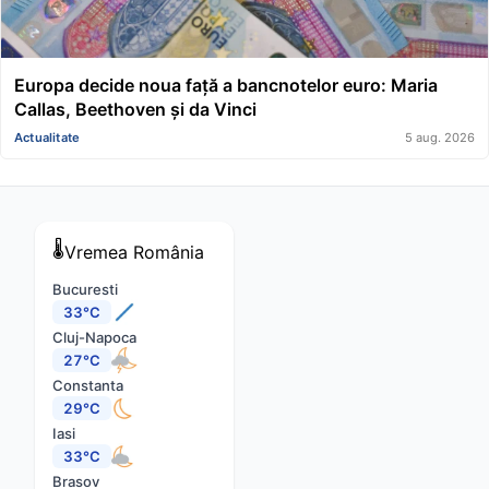
Europa decide noua față a bancnotelor euro: Maria
Callas, Beethoven și da Vinci
Actualitate
5 aug. 2026
🌡️
Vremea
România
Bucuresti
33°C
Cluj-Napoca
27°C
Constanta
29°C
Iasi
33°C
Brasov