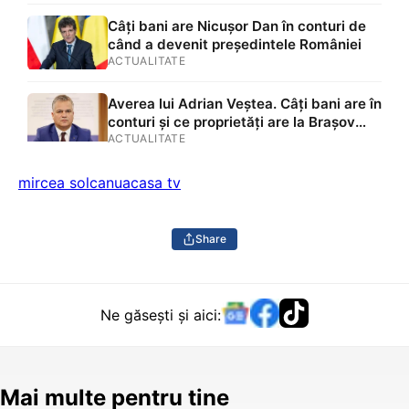
Ilfov și Vaslui, două case moștenite,
două mașini, acțiuni Renault și un
Câți bani are Nicușor Dan în conturi de
împrumut de peste 116.000 de lei
când a devenit președintele României
acordat unei asociații
ACTUALITATE
Averea lui Adrian Veștea. Câți bani are în
conturi și ce proprietăți are la Brașov
premierul desemnat de Nicușor Dan
ACTUALITATE
mircea solcanu
acasa tv
Share
Ne găsești și aici:
Mai multe pentru tine