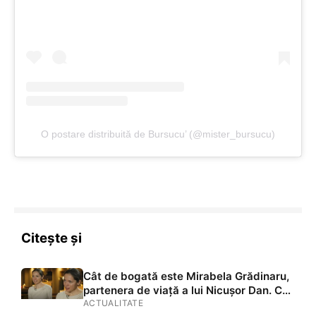
O postare distribuită de Bursucu’ (@mister_bursucu)
Citește și
Cât de bogată este Mirabela Grădinaru,
partenera de viață a lui Nicușor Dan. Ce
găsim în declarația de avere: terenuri în
ACTUALITATE