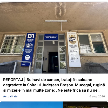
REPORTAJ | Bolnavi de cancer, tratați în saloane
degradate la Spitalul Județean Brașov. Mucegai, rugină
și mizerie în mai multe zone: „Ne este frică să nu ne
cadă tavanul în cap” FOTO/VIDEO
Actualitate
6 aug. 2026