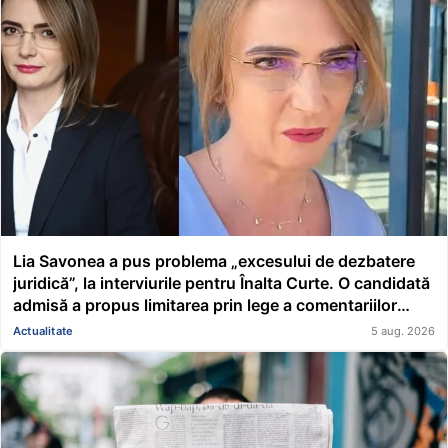
Lia Savonea a pus problema „excesului de dezbatere
juridică”, la interviurile pentru Înalta Curte. O candidată
admisă a propus limitarea prin lege a comentariilor
presei și societății civile în privința deciziilor instanțelor
Actualitate
5 aug. 2026