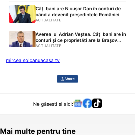
Ilfov și Vaslui, două case moștenite,
două mașini, acțiuni Renault și un
Câți bani are Nicușor Dan în conturi de
împrumut de peste 116.000 de lei
când a devenit președintele României
acordat unei asociații
ACTUALITATE
Averea lui Adrian Veștea. Câți bani are în
conturi și ce proprietăți are la Brașov
premierul desemnat de Nicușor Dan
ACTUALITATE
mircea solcanu
acasa tv
Share
Ne găsești și aici:
Mai multe pentru tine