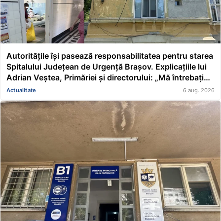
Autoritățile își pasează responsabilitatea pentru starea
Spitalului Județean de Urgență Brașov. Explicațiile lui
Adrian Veștea, Primăriei și directorului: „Mă întrebați
pe mine de ce nu s-au renovat în ultimii 36 de ani?”
Actualitate
6 aug. 2026