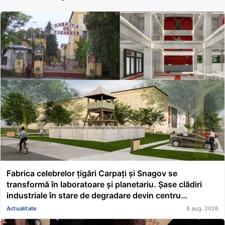
Fabrica celebrelor țigări Carpați și Snagov se
transformă în laboratoare și planetariu. Șase clădiri
industriale în stare de degradare devin centru
educațional și științific
Actualitate
8 aug. 2026