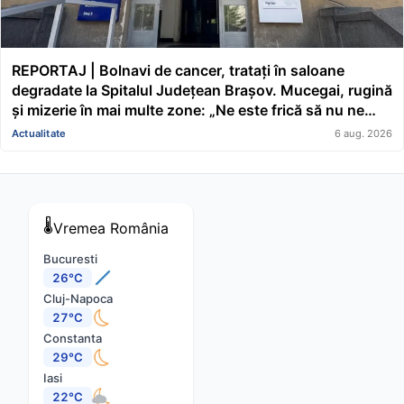
REPORTAJ | Bolnavi de cancer, tratați în saloane
degradate la Spitalul Județean Brașov. Mucegai, rugină
și mizerie în mai multe zone: „Ne este frică să nu ne
cadă tavanul în cap” FOTO/VIDEO
Actualitate
6 aug. 2026
🌡️
Vremea
România
Bucuresti
26°C
Cluj-Napoca
27°C
Constanta
29°C
Iasi
22°C