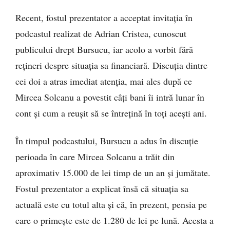
Recent, fostul prezentator a acceptat invitația în
podcastul realizat de Adrian Cristea, cunoscut
publicului drept Bursucu, iar acolo a vorbit fără
rețineri despre situația sa financiară. Discuția dintre
cei doi a atras imediat atenția, mai ales după ce
Mircea Solcanu a povestit câți bani îi intră lunar în
cont și cum a reușit să se întrețină în toți acești ani.
În timpul podcastului, Bursucu a adus în discuție
perioada în care Mircea Solcanu a trăit din
aproximativ 15.000 de lei timp de un an și jumătate.
Fostul prezentator a explicat însă că situația sa
actuală este cu totul alta și că, în prezent, pensia pe
care o primește este de 1.280 de lei pe lună. Acesta a