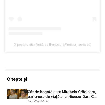
O postare distribuită de Bursucu’ (@mister_bursucu)
Citește și
Cât de bogată este Mirabela Grădinaru,
partenera de viață a lui Nicușor Dan. Ce
găsim în declarația de avere: terenuri în
ACTUALITATE