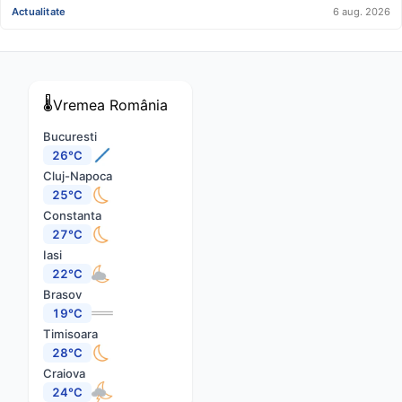
cadă tavanul în cap” FOTO/VIDEO
Actualitate
6 aug. 2026
🌡️
Vremea
România
Bucuresti
26°C
Cluj-Napoca
25°C
Constanta
27°C
Iasi
22°C
Brasov
19°C
Timisoara
28°C
Craiova
24°C