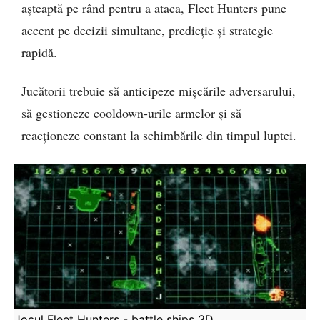
așteaptă pe rând pentru a ataca, Fleet Hunters pune
accent pe decizii simultane, predicție și strategie
rapidă.
Jucătorii trebuie să anticipeze mișcările adversarului,
să gestioneze cooldown-urile armelor și să
reacționeze constant la schimbările din timpul luptei.
Jocul Fleet Hunters - battle ships 3D