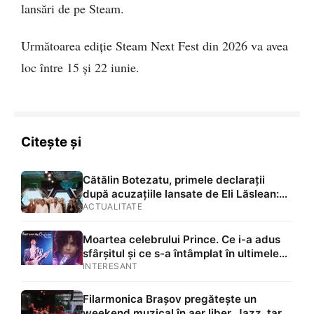
lansări de pe Steam.
Următoarea ediție Steam Next Fest din 2026 va avea
loc între 15 și 22 iunie.
Citește și
Cătălin Botezatu, primele declarații
după acuzațiile lansate de Eli Lăslean:
„Ce înseamnă ipocrizia asta de care dă
ACTUALITATE
dovadă? A intrat într-un con de umbră
atât de mare, încât a recurs la astfel de
Moartea celebrului Prince. Ce i-a adus
lucruri. Ferească Dumnezeu de un AVC”
sfârșitul și ce s-a întâmplat în ultimele
zile în viață
INTERESANT
Filarmonica Brașov pregătește un
weekend muzical în aer liber. Jazz, taraf