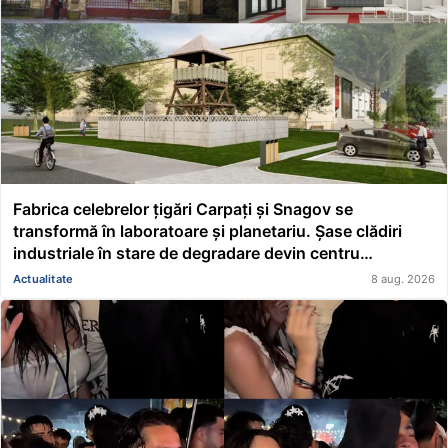
Fabrica celebrelor țigări Carpați și Snagov se
transformă în laboratoare și planetariu. Șase clădiri
industriale în stare de degradare devin centru
educațional și științific
Actualitate
8 aug. 2026