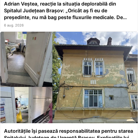
Adrian Veștea, reacție la situația deplorabilă din
Spitalul Județean Brașov: „Oricât aș fi eu de
președinte, nu mă bag peste fluxurile medicale. De
asta a făcut școală managerul”
6 aug. 2026
Autoritățile își pasează responsabilitatea pentru starea
Spitalului Județean de Urgență Brașov. Explicațiile lui