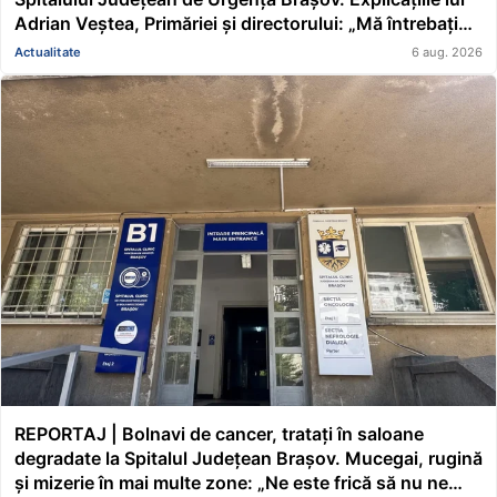
Adrian Veștea, Primăriei și directorului: „Mă întrebați
pe mine de ce nu s-au renovat în ultimii 36 de ani?”
Actualitate
6 aug. 2026
REPORTAJ | Bolnavi de cancer, tratați în saloane
degradate la Spitalul Județean Brașov. Mucegai, rugină
și mizerie în mai multe zone: „Ne este frică să nu ne