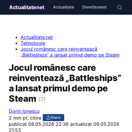
Actualitate
net
Actualitate
Divertisment
Stil de v
Actualitate.net
Tehnologie
Jocul românesc care reinventează
„Battleships” a lansat primul demo pe Steam
Jocul românesc care
reinventează „Battleships”
a lansat primul demo pe
Steam
1
Dorin Ionescu
2 min pt. citire
Share
publicat
08.05.2026 22:36
actualizat 09.05.2026
21:53