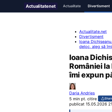
Actualitate
net
Actualitate
Divertisment
Actualitate.net
Divertisment
Ioana Dichiseanu
deloc, aleg să îm
Ioana Dichi
României la 
îmi expun pă
Daria Andries
5 min pt. citire
Shar
publicat
15.05.2026 2