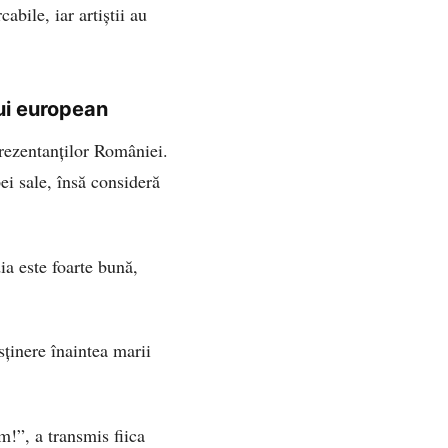
abile, iar artiștii au
ui european
rezentanților României.
i sale, însă consideră
ia este foarte bună,
sținere înaintea marii
m!”, a transmis fiica