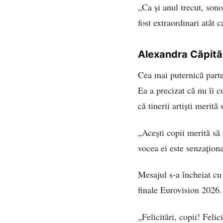
„Ca și anul trecut, sono
fost extraordinari atât 
Alexandra Căpită
Cea mai puternică parte
Ea a precizat că nu îi 
că tinerii artiști merită
„Acești copii merită să 
vocea ei este senzaționa
Mesajul s-a încheiat cu 
finale Eurovision 2026.
„Felicitări, copii! Feli