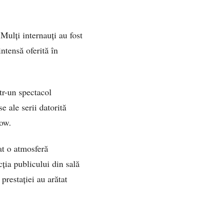
Mulți internauți au fost
ntensă oferită în
tr-un spectacol
 ale serii datorită
how.
at o atmosferă
ția publicului din sală
prestației au arătat