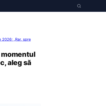
 2026: „Rar, spre
ă momentul
c, aleg să