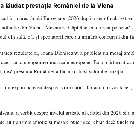
a lăudat prestația României de la Viena
ocul în marea finală Eurovision 2026 după o semifinală extre
Stadthalle din Viena. Alexandra Căpitănescu a urcat pe scenă
cul din sală, cât și spectatorii care au urmărit concursul din fa
țarea rezultatelor, Ioana Dichiseanu a publicat un mesaj ampl
 acest an a competiției muzicale europene. Ea a mărturisit că e
 însă prestația României a făcut-o să își schimbe poziția.
să îmi expun părerea despre Eurovision, dar acum o voi face”, 
iseanu a vorbit despre nivelul artistic al ediției din 2026 și a 
nte au transmis emoție și mesaje puternice, chiar dacă unele n