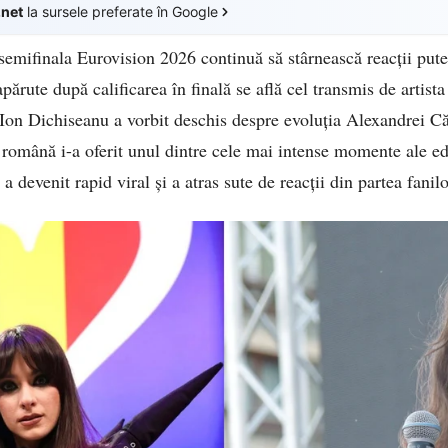
.net
la sursele preferate în Google
semifinala Eurovision 2026 continuă să stârnească reacții puter
ărute după calificarea în finală se află cel transmis de artist
r Ion Dichiseanu a vorbit deschis despre evoluția Alexandrei Că
 română i-a oferit unul dintre cele mai intense momente ale edi
a devenit rapid viral și a atras sute de reacții din partea fanil