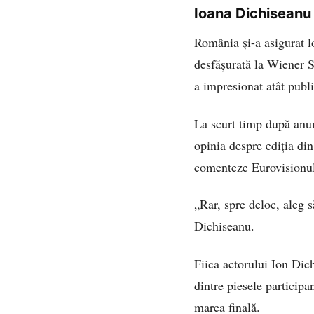
Ioana Dichiseanu 
România și-a asigurat l
desfășurată la Wiener 
a impresionat atât publi
La scurt timp după anun
opinia despre ediția din
comenteze Eurovisionul,
„Rar, spre deloc, aleg 
Dichiseanu.
Fiica actorului Ion Dich
dintre piesele participa
marea finală.