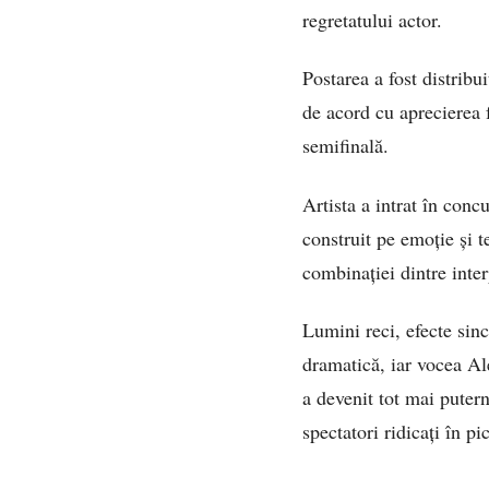
regretatului actor.
Postarea a fost distribu
de acord cu aprecierea 
semifinală.
Artista a intrat în conc
construit pe emoție și 
combinației dintre inte
Lumini reci, efecte sin
dramatică, iar vocea Al
a devenit tot mai putern
spectatori ridicați în pi