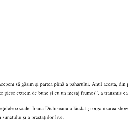
începem să găsim și partea plină a paharului. Anul acesta, din
lte piese extrem de bune și cu un mesaj frumos”, a transmis ea
rețelele sociale, Ioana Dichiseanu a lăudat și organizarea show
i sunetului și a prestațiilor live.