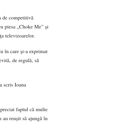
m de competitivă
 cu piesa „Choke Me” și
ța televizoarelor.
u în care și-a exprimat
vită, de regulă, să
a scris Ioana
apreciat faptul că multe
u au reușit să ajungă în