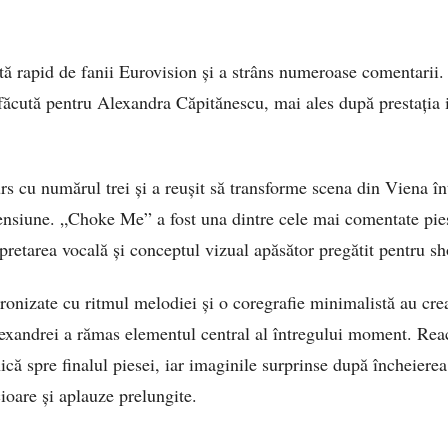
ită rapid de fanii Eurovision și a strâns numeroase comentarii. 
făcută pentru Alexandra Căpitănescu, mai ales după prestația i
urs cu numărul trei și a reușit să transforme scena din Viena în
tensiune. „Choke Me” a fost una dintre cele mai comentate piese
rpretarea vocală și conceptul vizual apăsător pregătit pentru s
cronizate cu ritmul melodiei și o coregrafie minimalistă au cre
exandrei a rămas elementul central al întregului moment. Reac
ică spre finalul piesei, iar imaginile surprinse după încheierea 
cioare și aplauze prelungite.