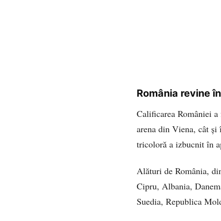
România revine în
Calificarea României a f
arena din Viena, cât și
tricoloră a izbucnit în a
Alături de România, din
Cipru, Albania, Danemar
Suedia, Republica Moldo