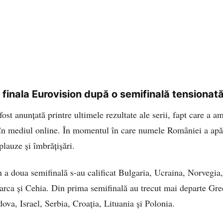
 finala Eurovision după o semifinală tensionat
ost anunțată printre ultimele rezultate ale serii, fapt care a am
 în mediul online. În momentul în care numele României a apăr
plauze și îmbrățișări.
 a doua semifinală s-au calificat Bulgaria, Ucraina, Norvegia,
ca și Cehia. Din prima semifinală au trecut mai departe Grec
va, Israel, Serbia, Croația, Lituania și Polonia.