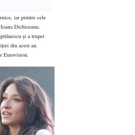
nice, iar printre cele
a Ioana Dichiseanu.
pitănescu și a trupei
ției din acest an.
or Eurovision.