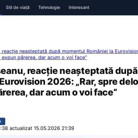
Stil de viață
Tehnologie
Interesant
, reacție neașteptată după momentul României la Eurovision
i expun părerea, dar acum o voi face”
seanu, reacție neașteptată dup
Eurovision 2026: „Rar, spre delo
rerea, dar acum o voi face”
e
1:38
actualizat 15.05.2026 21:39