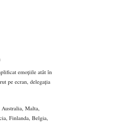
ă
plificat emoțiile atât în
ut pe ecran, delegația
 Australia, Malta,
ia, Finlanda, Belgia,