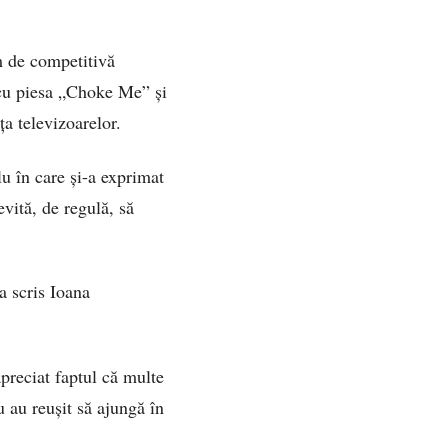
m de competitivă
 cu piesa „Choke Me” și
ța televizoarelor.
u în care și-a exprimat
vită, de regulă, să
a scris Ioana
apreciat faptul că multe
u au reușit să ajungă în