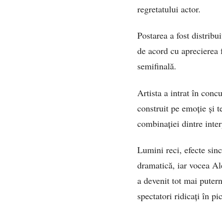
regretatului actor.
Postarea a fost distribu
de acord cu aprecierea 
semifinală.
Artista a intrat în conc
construit pe emoție și 
combinației dintre inte
Lumini reci, efecte sin
dramatică, iar vocea Al
a devenit tot mai putern
spectatori ridicați în pi