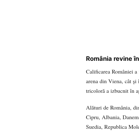
România revine în
Calificarea României a f
arena din Viena, cât și
tricoloră a izbucnit în a
Alături de România, din
Cipru, Albania, Danemar
Suedia, Republica Moldo