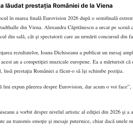
a lăudat prestația României de la Viena
ocul în marea finală Eurovision 2026 după o semifinală extre
Stadthalle din Viena. Alexandra Căpitănescu a urcat pe scenă
cul din sală, cât și spectatorii care au urmărit concursul din fa
țarea rezultatelor, Ioana Dichiseanu a publicat un mesaj ampl
 acest an a competiției muzicale europene. Ea a mărturisit că e
 însă prestația României a făcut-o să își schimbe poziția.
să îmi expun părerea despre Eurovision, dar acum o voi face”, 
iseanu a vorbit despre nivelul artistic al ediției din 2026 și a 
nte au transmis emoție și mesaje puternice, chiar dacă unele n