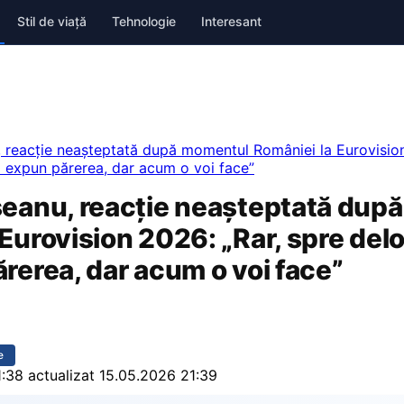
Stil de viață
Tehnologie
Interesant
, reacție neașteptată după momentul României la Eurovision
i expun părerea, dar acum o voi face”
seanu, reacție neașteptată dup
Eurovision 2026: „Rar, spre delo
rerea, dar acum o voi face”
e
1:38
actualizat 15.05.2026 21:39