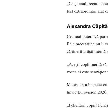
„Ca și anul trecut, sono
fost extraordinari atât 
Alexandra Căpită
Cea mai puternică parte
Ea a precizat că nu îi 
că tinerii artiști merită
„Acești copii merită să 
vocea ei este senzaționa
Mesajul s-a încheiat cu 
finale Eurovision 2026.
„Felicitări, copii! Feli