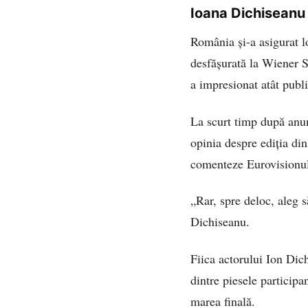
Ioana Dichiseanu 
România și-a asigurat l
desfășurată la Wiener 
a impresionat atât publi
La scurt timp după anun
opinia despre ediția din
comenteze Eurovisionul,
„Rar, spre deloc, aleg 
Dichiseanu.
Fiica actorului Ion Dich
dintre piesele participa
marea finală.