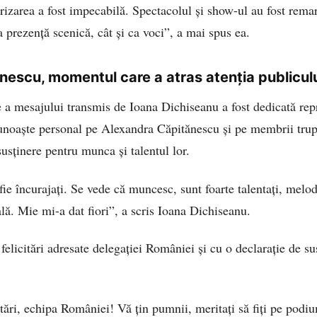
rizarea a fost impecabilă. Spectacolul și show-ul au fost remarc
ca prezență scenică, cât și ca voci”, a mai spus ea.
nescu, momentul care a atras atenția publicul
 a mesajului transmis de Ioana Dichiseanu a fost dedicată rep
cunoaște personal pe Alexandra Căpitănescu și pe membrii trupe
 susținere pentru munca și talentul lor.
fie încurajați. Se vede că muncesc, sunt foarte talentați, melod
lă. Mie mi-a dat fiori”, a scris Ioana Dichiseanu.
felicitări adresate delegației României și cu o declarație de su
citări, echipa României! Vă țin pumnii, meritați să fiți pe podiu