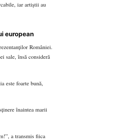
abile, iar artiștii au
ui european
rezentanților României.
i sale, însă consideră
ia este foarte bună,
sținere înaintea marii
m!”, a transmis fiica