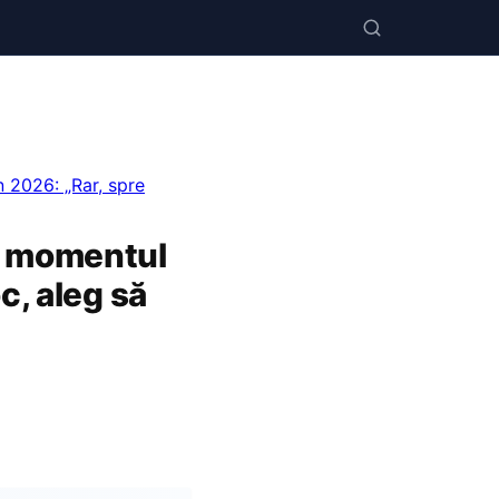
 2026: „Rar, spre
ă momentul
c, aleg să