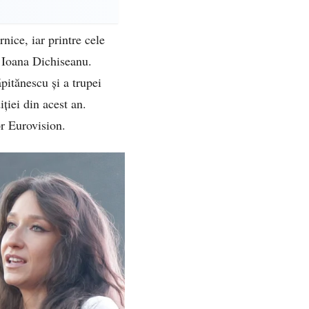
nice, iar printre cele
a Ioana Dichiseanu.
pitănescu și a trupei
ției din acest an.
or Eurovision.