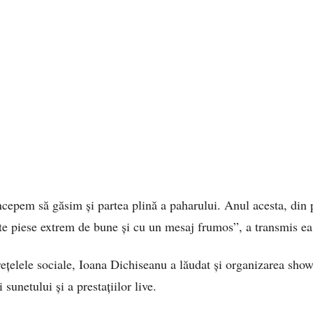
începem să găsim și partea plină a paharului. Anul acesta, din
lte piese extrem de bune și cu un mesaj frumos”, a transmis ea
rețelele sociale, Ioana Dichiseanu a lăudat și organizarea show
i sunetului și a prestațiilor live.