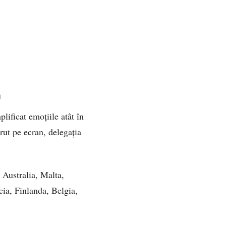
ă
plificat emoțiile atât în
ut pe ecran, delegația
 Australia, Malta,
ia, Finlanda, Belgia,