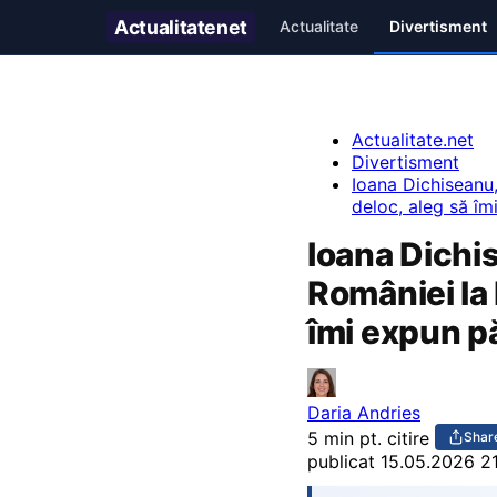
Actualitate
net
Actualitate
Divertisment
Actualitate.net
Divertisment
Ioana Dichiseanu
deloc, aleg să îm
Ioana Dichi
României la 
îmi expun pă
Daria Andries
5 min pt. citire
Shar
publicat
15.05.2026 2