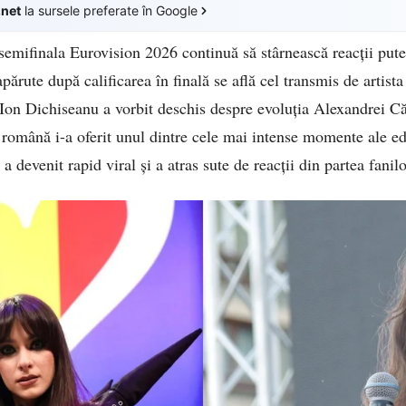
.net
la sursele preferate în Google
semifinala Eurovision 2026 continuă să stârnească reacții puter
ărute după calificarea în finală se află cel transmis de artist
r Ion Dichiseanu a vorbit deschis despre evoluția Alexandrei Că
 română i-a oferit unul dintre cele mai intense momente ale edi
a devenit rapid viral și a atras sute de reacții din partea fanil