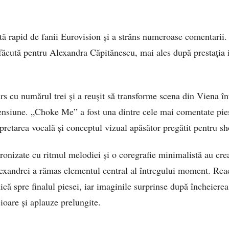
ită rapid de fanii Eurovision și a strâns numeroase comentarii. 
făcută pentru Alexandra Căpitănescu, mai ales după prestația i
urs cu numărul trei și a reușit să transforme scena din Viena în
tensiune. „Choke Me” a fost una dintre cele mai comentate piese
rpretarea vocală și conceptul vizual apăsător pregătit pentru s
cronizate cu ritmul melodiei și o coregrafie minimalistă au cre
exandrei a rămas elementul central al întregului moment. Reac
ică spre finalul piesei, iar imaginile surprinse după încheierea 
cioare și aplauze prelungite.