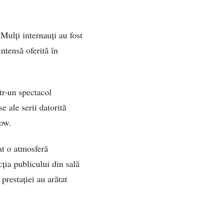
Mulți internauți au fost
ntensă oferită în
tr-un spectacol
 ale serii datorită
how.
at o atmosferă
ția publicului din sală
prestației au arătat