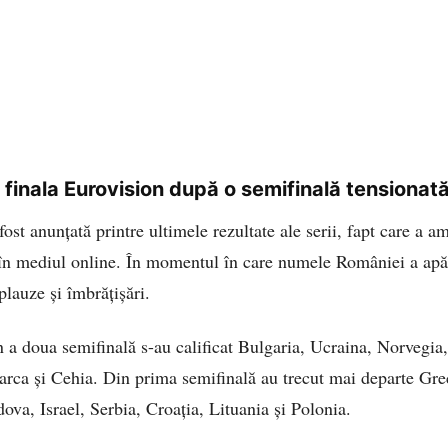
 finala Eurovision după o semifinală tensionat
ost anunțată printre ultimele rezultate ale serii, fapt care a am
 în mediul online. În momentul în care numele României a apăr
plauze și îmbrățișări.
 a doua semifinală s-au calificat Bulgaria, Ucraina, Norvegia,
ca și Cehia. Din prima semifinală au trecut mai departe Grec
va, Israel, Serbia, Croația, Lituania și Polonia.