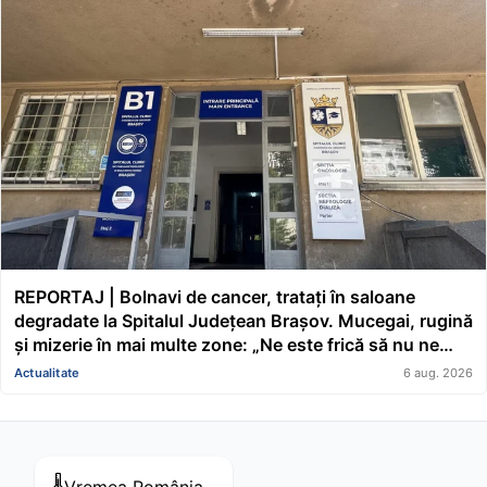
REPORTAJ | Bolnavi de cancer, tratați în saloane
degradate la Spitalul Județean Brașov. Mucegai, rugină
și mizerie în mai multe zone: „Ne este frică să nu ne
cadă tavanul în cap” FOTO/VIDEO
Actualitate
6 aug. 2026
🌡️
Vremea
România