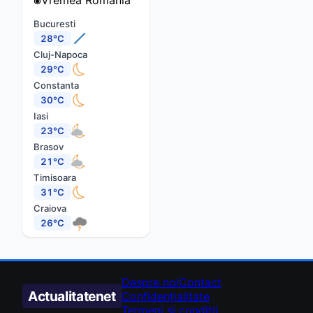
Bucuresti
28°C
Cluj-Napoca
29°C
Constanta
30°C
Iasi
23°C
Brasov
21°C
Timisoara
31°C
Craiova
26°C
Despre noi
Contact
Actualitate
net
Confidențialitate
Termeni și condiții