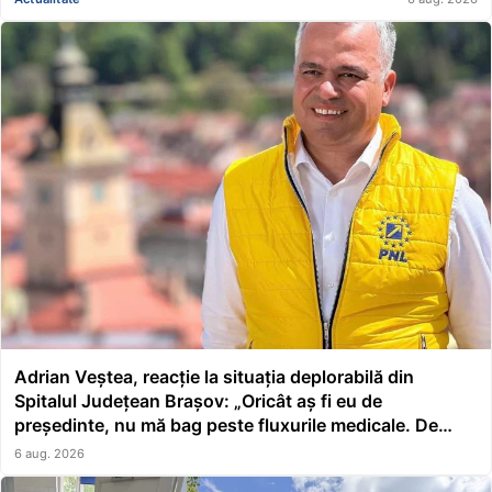
Adrian Veștea, reacție la situația deplorabilă din
Spitalul Județean Brașov: „Oricât aș fi eu de
președinte, nu mă bag peste fluxurile medicale. De
asta a făcut școală managerul”
6 aug. 2026