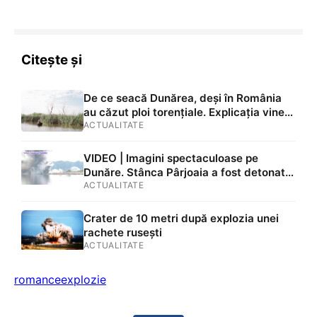
Citește și
De ce seacă Dunărea, deși în România
au căzut ploi torențiale. Explicația vine
din Germania și Austria
ACTUALITATE
VIDEO | Imagini spectaculoase pe
Dunăre. Stânca Pârjoaia a fost detonată
cu 100 de kilograme de explozibil. Miza
ACTUALITATE
uriașă: menținerea în funcțiune a
Centralei Nucleare de la Cernavodă
Crater de 10 metri după explozia unei
rachete rusești
ACTUALITATE
romance
explozie