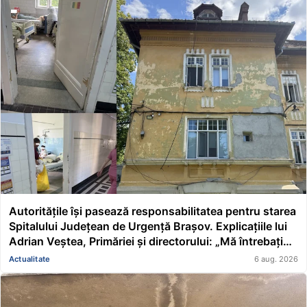
Autoritățile își pasează responsabilitatea pentru starea
Spitalului Județean de Urgență Brașov. Explicațiile lui
Adrian Veștea, Primăriei și directorului: „Mă întrebați
pe mine de ce nu s-au renovat în ultimii 36 de ani?”
Actualitate
6 aug. 2026