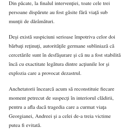
Din păcate, la finalul intervenției, toate cele trei
persoane dispărute au fost găsite fără viață sub
munții de dărâmături.
Deși există suspiciuni serioase împotriva celor doi
bărbați reținuți, autoritățile germane subliniază că
cercetările sunt în desfășurare și că nu a fost stabilită
încă cu exactitate legătura dintre acțiunile lor și
explozia care a provocat dezastrul.
Anchetatorii încearcă acum să reconstituie fiecare
moment petrecut de suspecți în interiorul clădirii,
pentru a afla dacă tragedia care a curmat viața
Georgianei, Andreei și a celei de-a treia victime
putea fi evitată.