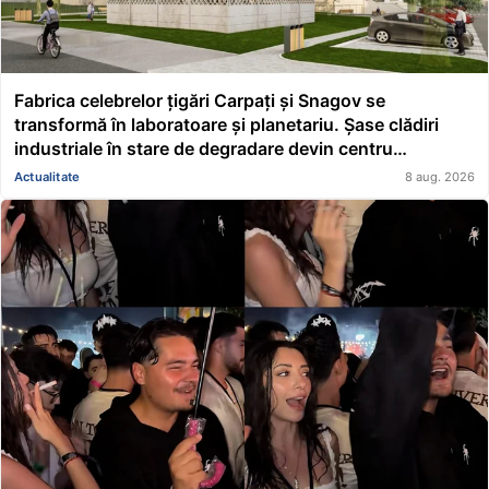
Fabrica celebrelor țigări Carpați și Snagov se
transformă în laboratoare și planetariu. Șase clădiri
industriale în stare de degradare devin centru
educațional și științific
Actualitate
8 aug. 2026