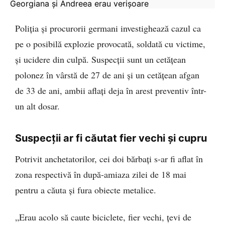
Georgiana și Andreea erau verișoare
Poliția și procurorii germani investighează cazul ca
pe o posibilă explozie provocată, soldată cu victime,
și ucidere din culpă. Suspecții sunt un cetățean
polonez în vârstă de 27 de ani și un cetățean afgan
de 33 de ani, ambii aflați deja în arest preventiv într-
un alt dosar.
Suspecții ar fi căutat fier vechi și cupru
Potrivit anchetatorilor, cei doi bărbați s-ar fi aflat în
zona respectivă în după-amiaza zilei de 18 mai
pentru a căuta și fura obiecte metalice.
„Erau acolo să caute biciclete, fier vechi, țevi de