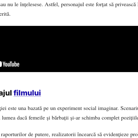
au nu le înțelesese. Astfel, personajul este forțat să privească
rită.
ajul
filmului
ției este una bazată pe un experiment social imaginar. Scenari
a lumea dacă femeile și bărbații și-ar schimba complet pozițiil
a raporturilor de putere, realizatorii încearcă să evidențieze 