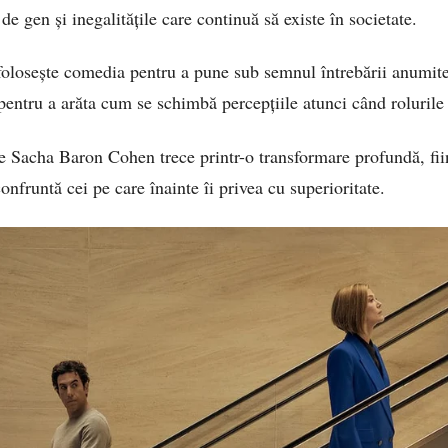
de gen și inegalitățile care continuă să existe în societate.
” folosește comedia pentru a pune sub semnul întrebării anumi
pentru a arăta cum se schimbă percepțiile atunci când rolurile 
de Sacha Baron Cohen trece printr-o transformare profundă, fii
confruntă cei pe care înainte îi privea cu superioritate.