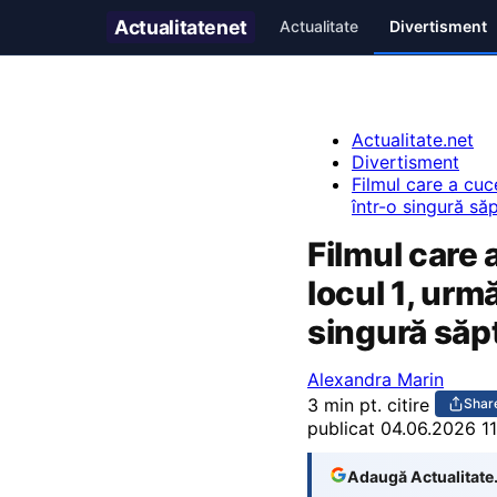
Actualitate
net
Actualitate
Divertisment
Actualitate.net
Divertisment
Filmul care a cuc
într-o singură s
Filmul care 
locul 1, urm
singură să
Alexandra Marin
3 min pt. citire
Shar
publicat
04.06.2026 11
Adaugă Actualitate