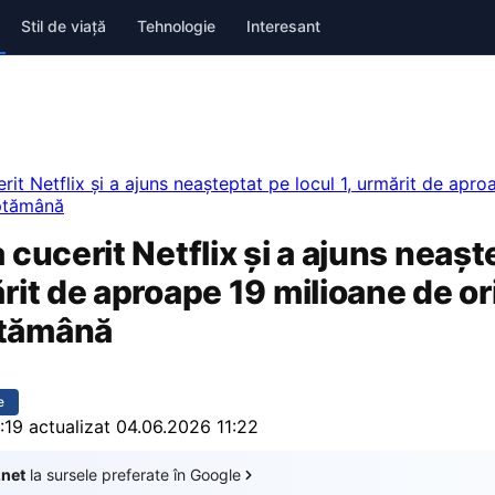
Stil de viață
Tehnologie
Interesant
erit Netflix și a ajuns neașteptat pe locul 1, urmărit de apro
ăptămână
a cucerit Netflix și a ajuns neaș
ărit de aproape 19 milioane de ori
ptămână
e
:19
actualizat 04.06.2026 11:22
.net
la sursele preferate în Google