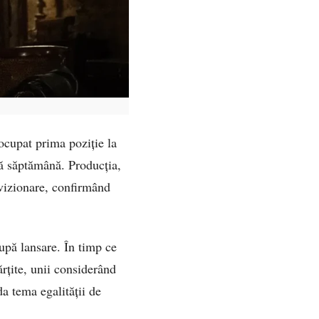
ocupat prima poziție la
ră săptămână. Producția,
 vizionare, confirmând
upă lansare. În timp ce
ărțite, unii considerând
da tema egalității de