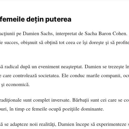
 femeile dețin puterea
l acțiunii pe Damien Sachs, interpretat de Sacha Baron Cohen.
de succes, obișnuit să obțină tot ceea ce își dorește și să profit
ă radical după un eveniment neașteptat. Damien se trezește înt
le care controlează societatea. Ele conduc marile companii, oc
ă și economică.
radiționale sunt complet inversate. Bărbații sunt cei care se c
puri, în timp ce femeile ocupă pozițiile dominante.
ă se adapteze noii realități, Damien începe să experimenteze s