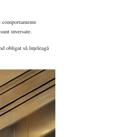
te comportamente
sunt inversate.
nd obligat să înțeleagă