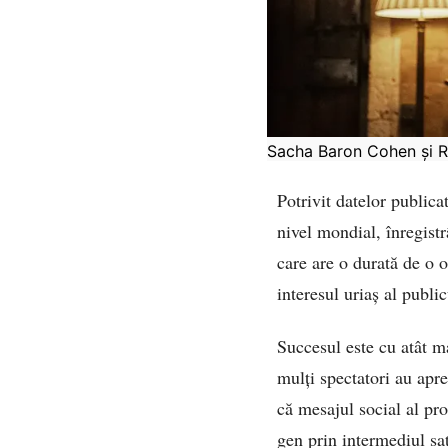
Sacha Baron Cohen și R
Potrivit datelor public
nivel mondial, înregist
care are o durată de o 
interesul uriaș al public
Succesul este cu atât m
mulți spectatori au apre
că mesajul social al pro
gen prin intermediul sat