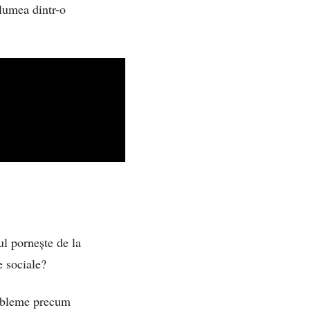
 lumea dintr-o
ul pornește de la
e sociale?
probleme precum