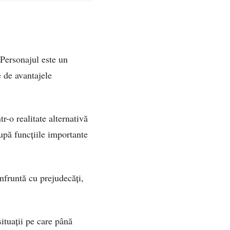
 Personajul este un
e de avantajele
r-o realitate alternativă
upă funcțiile importante
onfruntă cu prejudecăți,
ituații pe care până