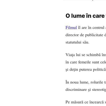
O lume în care
Filmul
îl are în centru
director de publicitate 
statutului său.
Viața lui se schimbă îns
în care femeile sunt ce
și dețin puterea politic
În noua lume, rolurile t
discriminare și stereoti
Pe măsură ce încearcă s