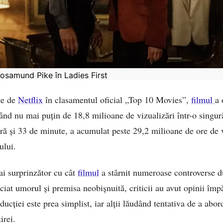
osamund Pike în Ladies First
ate de
Netflix
în clasamentul oficial „Top 10 Movies”,
filmul
a 
rând nu mai puțin de 18,8 milioane de vizualizări într-o singu
oră și 33 de minute, a acumulat peste 29,2 milioane de ore de
ului.
ai surprinzător cu cât
filmul
a stârnit numeroase controverse d
ciat umorul și premisa neobișnuită, criticii au avut opinii împ
ducției este prea simplist, iar alții lăudând tentativa de a abor
irei.