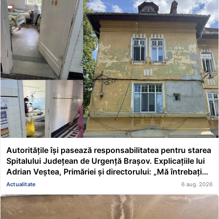
Autoritățile își pasează responsabilitatea pentru starea
Spitalului Județean de Urgență Brașov. Explicațiile lui
Adrian Veștea, Primăriei și directorului: „Mă întrebați
pe mine de ce nu s-au renovat în ultimii 36 de ani?”
Actualitate
6 aug. 2026