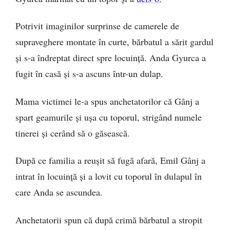
Potrivit imaginilor surprinse de camerele de
supraveghere montate în curte, bărbatul a sărit gardul
și s-a îndreptat direct spre locuință. Anda Gyurca a
fugit în casă și s-a ascuns într-un dulap.
Mama victimei le-a spus anchetatorilor că Gânj a
spart geamurile și ușa cu toporul, strigând numele
tinerei și cerând să o găsească.
După ce familia a reușit să fugă afară, Emil Gânj a
intrat în locuință și a lovit cu toporul în dulapul în
care Anda se ascundea.
Anchetatorii spun că după crimă bărbatul a stropit