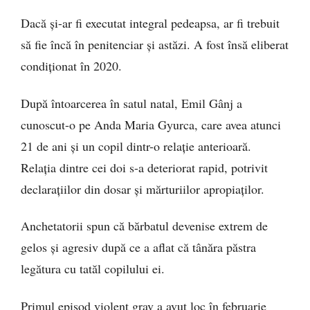
Dacă și-ar fi executat integral pedeapsa, ar fi trebuit
să fie încă în penitenciar și astăzi. A fost însă eliberat
condiționat în 2020.
După întoarcerea în satul natal, Emil Gânj a
cunoscut-o pe Anda Maria Gyurca, care avea atunci
21 de ani și un copil dintr-o relație anterioară.
Relația dintre cei doi s-a deteriorat rapid, potrivit
declarațiilor din dosar și mărturiilor apropiaților.
Anchetatorii spun că bărbatul devenise extrem de
gelos și agresiv după ce a aflat că tânăra păstra
legătura cu tatăl copilului ei.
Primul episod violent grav a avut loc în februarie