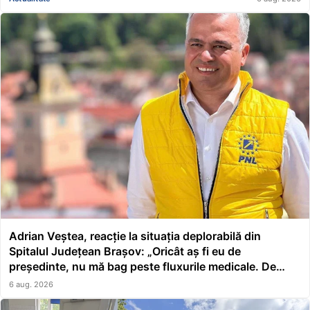
Adrian Veștea, reacție la situația deplorabilă din
Spitalul Județean Brașov: „Oricât aș fi eu de
președinte, nu mă bag peste fluxurile medicale. De
asta a făcut școală managerul”
6 aug. 2026