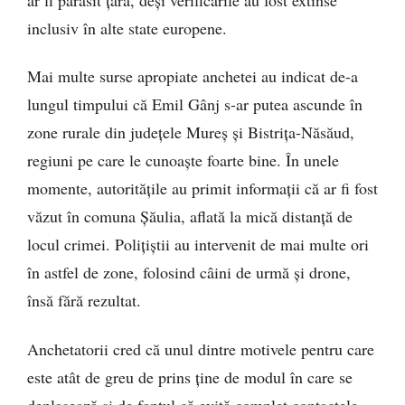
inclusiv în alte state europene.
Mai multe surse apropiate anchetei au indicat de-a
lungul timpului că Emil Gânj s-ar putea ascunde în
zone rurale din județele Mureș și Bistrița-Năsăud,
regiuni pe care le cunoaște foarte bine. În unele
momente, autoritățile au primit informații că ar fi fost
văzut în comuna Șăulia, aflată la mică distanță de
locul crimei. Polițiștii au intervenit de mai multe ori
în astfel de zone, folosind câini de urmă și drone,
însă fără rezultat.
Anchetatorii cred că unul dintre motivele pentru care
este atât de greu de prins ține de modul în care se
deplasează și de faptul că evită complet contactele