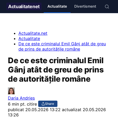
Actualitate
net
Actualitate
Divertisment
Stil de v
Actualitate.net
Actualitate
De ce este criminalul Emil Gânj atât de greu
de prins de autoritățile române
De ce este criminalul Emil
Gânj atât de greu de prins
de autoritățile române
Daria Andries
6 min pt. citire
Share
publicat
20.05.2026 13:22
actualizat 20.05.2026
13:26