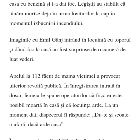
casa cu benzină și i-a dat foc. Legiștii au stabilit că
tânăra murise deja în urma loviturilor la cap în
momentul izbucnirii incendiului.
Imaginile cu Emil Gânj intrând în locuință cu toporul
și dând foc la casă au fost surprinse de o cameră de
luat vederi.
Apelul la 112 făcut de mama victimei a provocat
ulterior revoltă publică. În înregistrarea intrată în
dosar, femeia le spune operatorilor că fiica ei este
posibil moartă în casă și că locuința arde. La un
moment dat, dispecerul îi răspunde: „Du-te și scoate-
o afară, dacă arde casa”.