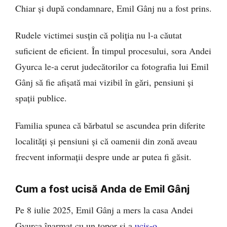
Chiar și după condamnare, Emil Gânj nu a fost prins.
Rudele victimei susțin că poliția nu l-a căutat
suficient de eficient. În timpul procesului, sora Andei
Gyurca le-a cerut judecătorilor ca fotografia lui Emil
Gânj să fie afișată mai vizibil în gări, pensiuni și
spații publice.
Familia spunea că bărbatul se ascundea prin diferite
localități și pensiuni și că oamenii din zonă aveau
frecvent informații despre unde ar putea fi găsit.
Cum a fost ucisă Anda de Emil Gânj
Pe 8 iulie 2025, Emil Gânj a mers la casa Andei
Gyurca înarmat cu un topor și a
ucis-o.