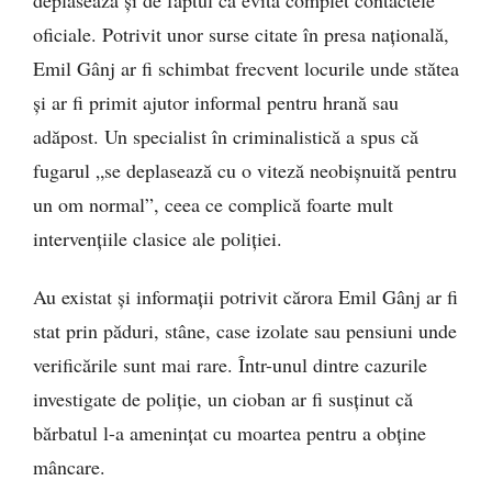
oficiale. Potrivit unor surse citate în presa națională,
Emil Gânj ar fi schimbat frecvent locurile unde stătea
și ar fi primit ajutor informal pentru hrană sau
adăpost. Un specialist în criminalistică a spus că
fugarul „se deplasează cu o viteză neobișnuită pentru
un om normal”, ceea ce complică foarte mult
intervențiile clasice ale poliției.
Au existat și informații potrivit cărora Emil Gânj ar fi
stat prin păduri, stâne, case izolate sau pensiuni unde
verificările sunt mai rare. Într-unul dintre cazurile
investigate de poliție, un cioban ar fi susținut că
bărbatul l-a amenințat cu moartea pentru a obține
mâncare.