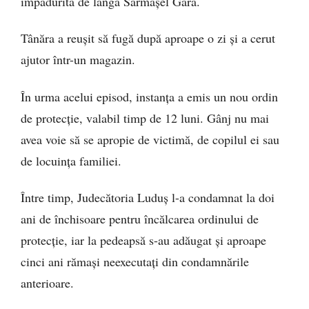
împădurită de lângă Sărmășel Gară.
Tânăra a reușit să fugă după aproape o zi și a cerut
ajutor într-un magazin.
În urma acelui episod, instanța a emis un nou ordin
de protecție, valabil timp de 12 luni. Gânj nu mai
avea voie să se apropie de victimă, de copilul ei sau
de locuința familiei.
Între timp, Judecătoria Luduș l-a condamnat la doi
ani de închisoare pentru încălcarea ordinului de
protecție, iar la pedeapsă s-au adăugat și aproape
cinci ani rămași neexecutați din condamnările
anterioare.