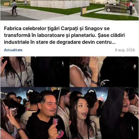
Fabrica celebrelor țigări Carpați și Snagov se
transformă în laboratoare și planetariu. Șase clădiri
industriale în stare de degradare devin centru
educațional și științific
Actualitate
8 aug. 2026