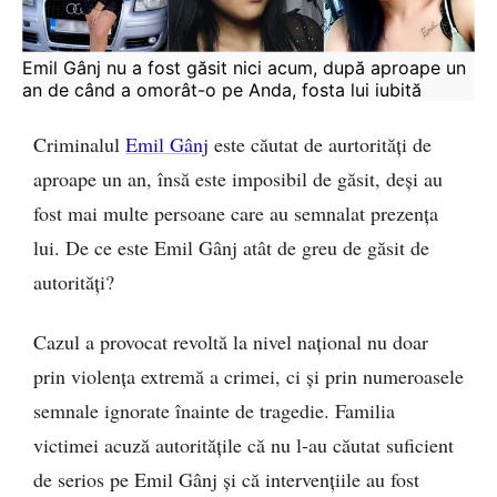
Emil Gânj nu a fost găsit nici acum, după aproape un 
an de când a omorât-o pe Anda, fosta lui iubită
Criminalul
Emil Gânj
este căutat de aurtorități de
aproape un an, însă este imposibil de găsit, deși au
fost mai multe persoane care au semnalat prezența
lui. De ce este Emil Gânj atât de greu de găsit de
autorități?
Cazul a provocat revoltă la nivel național nu doar
prin violența extremă a crimei, ci și prin numeroasele
semnale ignorate înainte de tragedie. Familia
victimei acuză autoritățile că nu l-au căutat suficient
de serios pe Emil Gânj și că intervențiile au fost