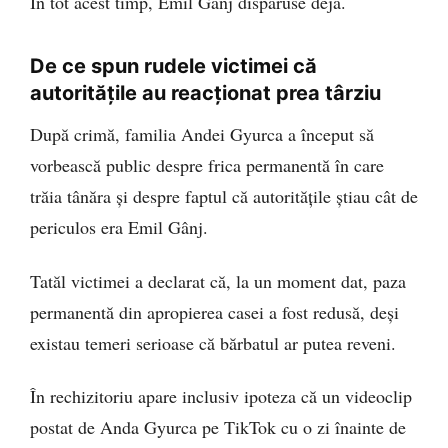
În tot acest timp, Emil Gânj dispăruse deja.
De ce spun rudele victimei că
autoritățile au reacționat prea târziu
După crimă, familia Andei Gyurca a început să
vorbească public despre frica permanentă în care
trăia tânăra și despre faptul că autoritățile știau cât de
periculos era Emil Gânj.
Tatăl victimei a declarat că, la un moment dat, paza
permanentă din apropierea casei a fost redusă, deși
existau temeri serioase că bărbatul ar putea reveni.
În rechizitoriu apare inclusiv ipoteza că un videoclip
postat de Anda Gyurca pe TikTok cu o zi înainte de