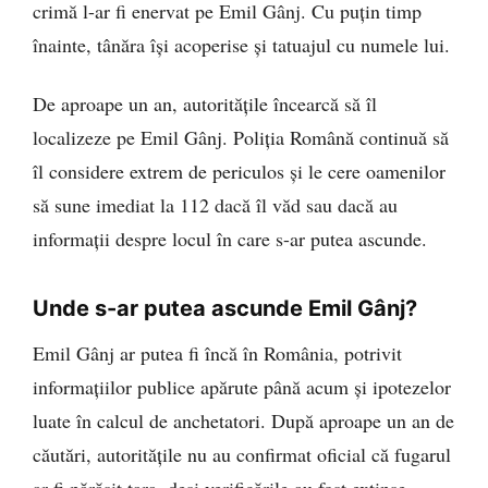
crimă l-ar fi enervat pe Emil Gânj. Cu puțin timp
înainte, tânăra își acoperise și tatuajul cu numele lui.
De aproape un an, autoritățile încearcă să îl
localizeze pe Emil Gânj. Poliția Română continuă să
îl considere extrem de periculos și le cere oamenilor
să sune imediat la 112 dacă îl văd sau dacă au
informații despre locul în care s-ar putea ascunde.
Unde s-ar putea ascunde Emil Gânj?
Emil Gânj ar putea fi încă în România, potrivit
informațiilor publice apărute până acum și ipotezelor
luate în calcul de anchetatori. După aproape un an de
căutări, autoritățile nu au confirmat oficial că fugarul
ar fi părăsit țara, deși verificările au fost extinse