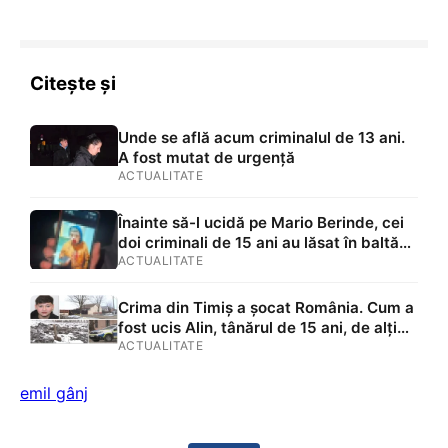
Citește și
Unde se află acum criminalul de 13 ani.
A fost mutat de urgență
ACTUALITATE
Înainte să-l ucidă pe Mario Berinde, cei
doi criminali de 15 ani au lăsat în baltă
de sânge un băiat de 18 ani. Poliția știa
ACTUALITATE
de agresiunile celor doi
Crima din Timiș a șocat România. Cum a
fost ucis Alin, tânărul de 15 ani, de alți
doi adolescenți de 13 și 15 ani.
ACTUALITATE
Descoperirea macabră făcută de
polițiști
emil gânj