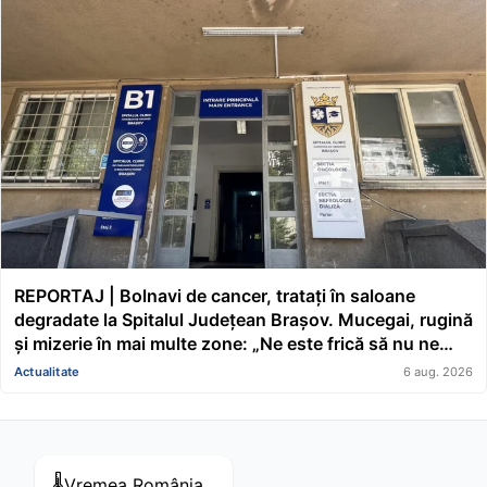
REPORTAJ | Bolnavi de cancer, tratați în saloane
degradate la Spitalul Județean Brașov. Mucegai, rugină
și mizerie în mai multe zone: „Ne este frică să nu ne
cadă tavanul în cap” FOTO/VIDEO
Actualitate
6 aug. 2026
🌡️
Vremea
România