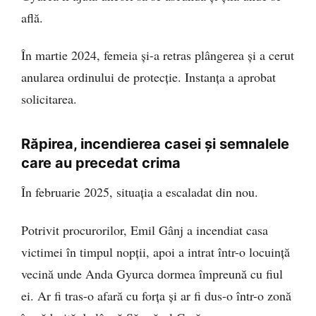
află.
În martie 2024, femeia și-a retras plângerea și a cerut
anularea ordinului de protecție. Instanța a aprobat
solicitarea.
Răpirea, incendierea casei și semnalele
care au precedat crima
În februarie 2025, situația a escaladat din nou.
Potrivit procurorilor, Emil Gânj a incendiat casa
victimei în timpul nopții, apoi a intrat într-o locuință
vecină unde Anda Gyurca dormea împreună cu fiul
ei. Ar fi tras-o afară cu forța și ar fi dus-o într-o zonă