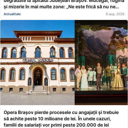
degradate la Spitalul Județean Brașov. Mucegai, rugină
și mizerie în mai multe zone: „Ne este frică să nu ne
cadă tavanul în cap” FOTO/VIDEO
Actualitate
6 aug. 2026
Opera Brașov pierde procesele cu angajații și trebuie
să achite peste 10 milioane de lei. În unele cazuri,
familii de salariați vor primi peste 200.000 de lei