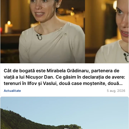
Cât de bogată este Mirabela Grădinaru, partenera de
viață a lui Nicușor Dan. Ce găsim în declarația de avere:
terenuri în Ilfov și Vaslui, două case moștenite, două
mașini, acțiuni Renault și un împrumut de peste
Actualitate
5 aug. 2026
116.000 de lei acordat unei asociații