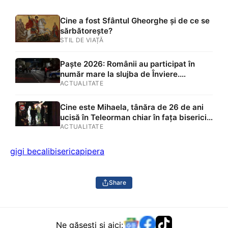
Cine a fost Sfântul Gheorghe și de ce se
sărbătorește?
STIL DE VIAȚĂ
Paște 2026: Românii au participat în
număr mare la slujba de Înviere.
Atmosferă impresionantă la Brașov
ACTUALITATE
Cine este Mihaela, tânăra de 26 de ani
ucisă în Teleorman chiar în fața bisericii.
Mamă a trei copii, femeia a fost
ACTUALITATE
înjunghiată în brațe cu băiețelul de doi
ani
gigi becali
biserica
pipera
Share
Ne găsești și aici: