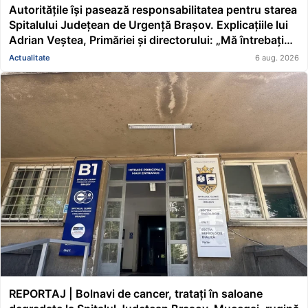
Autoritățile își pasează responsabilitatea pentru starea
Spitalului Județean de Urgență Brașov. Explicațiile lui
Adrian Veștea, Primăriei și directorului: „Mă întrebați
pe mine de ce nu s-au renovat în ultimii 36 de ani?”
Actualitate
6 aug. 2026
REPORTAJ | Bolnavi de cancer, tratați în saloane