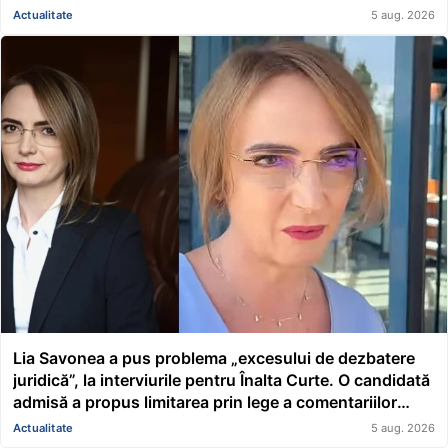
Actualitate
5 aug. 2026
Lia Savonea a pus problema „excesului de dezbatere
juridică”, la interviurile pentru Înalta Curte. O candidată
admisă a propus limitarea prin lege a comentariilor
presei și societății civile în privința deciziilor instanțelor
Actualitate
5 aug. 2026