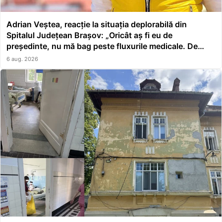
Adrian Veștea, reacție la situația deplorabilă din
Spitalul Județean Brașov: „Oricât aș fi eu de
președinte, nu mă bag peste fluxurile medicale. De
asta a făcut școală managerul”
6 aug. 2026