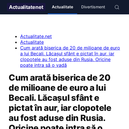
Actualitate
net
Actualitate
Divertisment
Stil de v
Actualitate.net
Actualitate
Cum arată biserica de 20 de milioane de euro
a lui Becali. Lăcașul sfânt e pictat în aur, iar
clopotele au fost aduse din Rusia. Oricine
poate intra să o vadă
Cum arată biserica de 20
de milioane de euro a lui
Becali. Lăcașul sfânt e
pictat în aur, iar clopotele
au fost aduse din Rusia.
Oricine poate intra să o