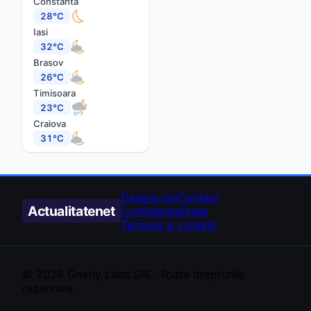
Constanta
28°C
Iasi
32°C
Brasov
26°C
Timisoara
23°C
Craiova
31°C
Despre noi
Contact
Actualitate
net
Confidențialitate
Termeni și condiții
© 2026
Gnarly Labs
SRL. Toate drepturile
rezervate.