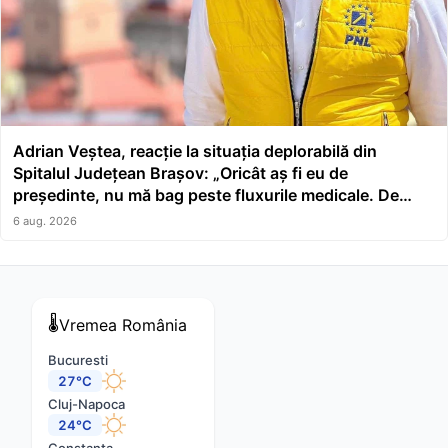
Adrian Veștea, reacție la situația deplorabilă din
Spitalul Județean Brașov: „Oricât aș fi eu de
președinte, nu mă bag peste fluxurile medicale. De
asta a făcut școală managerul”
6 aug. 2026
🌡️
Vremea
România
Bucuresti
27°C
Cluj-Napoca
24°C
Constanta