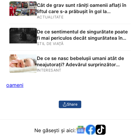
Cât de grav sunt răniți oamenii aflați în
liftul care s-a prăbușit în gol la
Ministerul Transporturilor
ACTUALITATE
De ce sentimentul de singurătate poate
fi mai periculos decât singurătatea în
sine
STIL DE VIAȚĂ
De ce se nasc bebelușii umani atât de
neajutorați? Adevărul surprinzător
despre «dilema obstetrică», creierul
INTERESANT
uriaș și compromisurile ascunse ale
evoluției
oameni
Share
Ne găsești și aici: