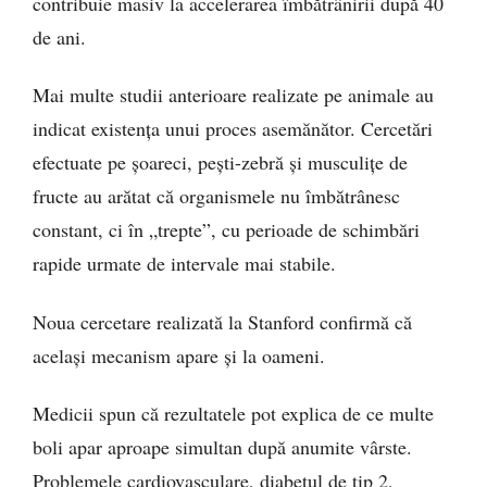
contribuie masiv la accelerarea îmbătrânirii după 40
de ani.
Mai multe studii anterioare realizate pe animale au
indicat existența unui proces asemănător. Cercetări
efectuate pe șoareci, pești-zebră și musculițe de
fructe au arătat că organismele nu îmbătrânesc
constant, ci în „trepte”, cu perioade de schimbări
rapide urmate de intervale mai stabile.
Noua cercetare realizată la Stanford confirmă că
același mecanism apare și la oameni.
Medicii spun că rezultatele pot explica de ce multe
boli apar aproape simultan după anumite vârste.
Problemele cardiovasculare, diabetul de tip 2,