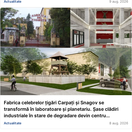
Actualitate
9 aug. 2026
Fabrica celebrelor țigări Carpați și Snagov se
transformă în laboratoare și planetariu. Șase clădiri
industriale în stare de degradare devin centru
educațional și științific
Actualitate
8 aug. 2026