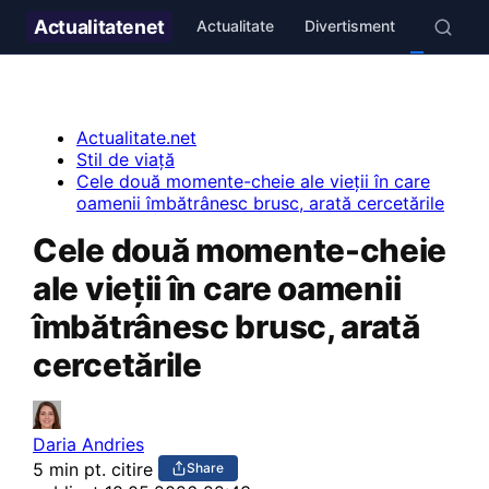
Actualitate
net
Actualitate
Divertisment
Stil de v
Actualitate.net
Stil de viață
Cele două momente-cheie ale vieții în care
oamenii îmbătrânesc brusc, arată cercetările
Cele două momente-cheie
ale vieții în care oamenii
îmbătrânesc brusc, arată
cercetările
Daria Andries
5 min pt. citire
Share