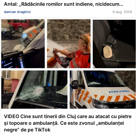
Antal: „Rădăcinile romilor sunt indiene, nicidecum
românești”
damian draghici
9 aug. 2026
VIDEO Cine sunt tinerii din Cluj care au atacat cu pietre
și topoare o ambulanță. Ce este zvonul „ambulanței
negre” de pe TikTok