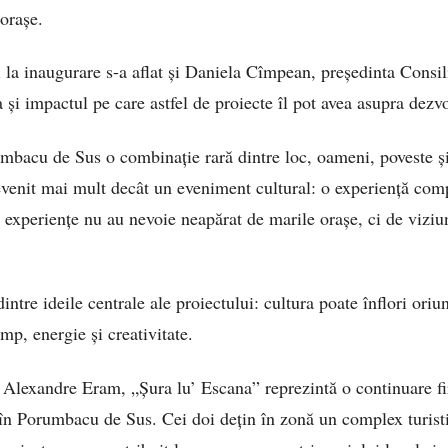
 orașe.
ți la inaugurare s-a aflat și Daniela Cîmpean, președinta Consi
va și impactul pe care astfel de proiecte îl pot avea asupra dezvo
bacu de Sus o combinație rară dintre loc, oameni, poveste și
venit mai mult decât un eveniment cultural: o experiență comp
experiențe nu au nevoie neapărat de marile orașe, ci de viziun
ntre ideile centrale ale proiectului: cultura poate înflori ori
imp, energie și creativitate.
Alexandre Eram, „Șura lu’ Escana” reprezintă o continuare fire
a în Porumbacu de Sus. Cei doi dețin în zonă un complex turist