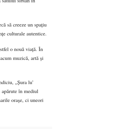
 satului sibian în
arcă să creeze un spațiu
nțe culturale autentice.
stfel o nouă viață. În
e acum muzică, artă și
indiciu, „Șura lu’
e apărute în mediul
rile orașe, ci uneori