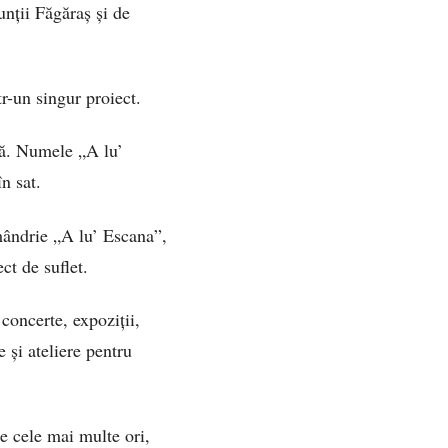
unții Făgăraș și de
tr-un singur proiect.
ală. Numele „A lu’
n sat.
 mândrie „A lu’ Escana”,
ct de suflet.
concerte, expoziții,
e și ateliere pentru
e cele mai multe ori,