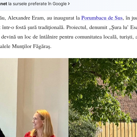
.net
la sursele preferate în Google
 său, Alexandre Eram, au inaugurat la
Porumbacu de Sus
, în j
 într-o fostă șură tradițională. Proiectul, denumit „Șura lu’ E
devină un loc de întâlnire pentru comunitatea locală, turiști, ar
oalele Munților Făgăraș.