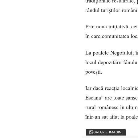
tradiționale restaurate,
rândul turiștilor români 
Prin noua inițiativă, ce
în care comunitatea local
La poalele Negoiului, în
locul depozitării fânulu
povești.
Iar dacă reacția localni
Escana” are toate șanse
rural românesc în ultim
într-un sat aflat la poa
GALERIE IMAGINI