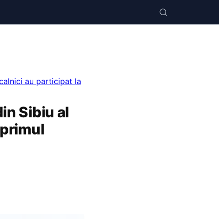
calnici au participat la
in Sibiu al
 primul