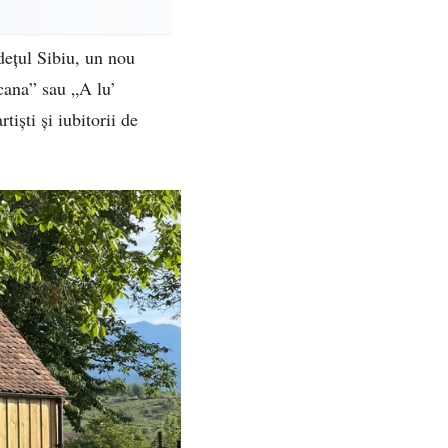
udețul Sibiu, un nou
scana” sau „A lu’
tiști și iubitorii de