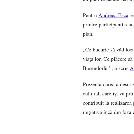
Pentru
Andreea Esca
, 
printre participanți s-a
pian.
„Ce bucurie să văd local
viața lor. Ce plăcere s
Bösendorfer”, a scris
A
Prezentatoarea a descri
cultural, care își va pr
contribuit la realizarea 
inițiativa încă din faza