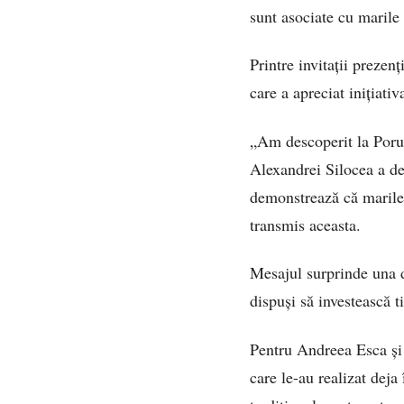
sunt asociate cu marile
Printre invitații prezen
care a apreciat inițiati
„Am descoperit la Porum
Alexandrei Silocea a de
demonstrează că marile 
transmis aceasta.
Mesajul surprinde una di
dispuși să investească t
Pentru Andreea Esca și 
care le-au realizat dej