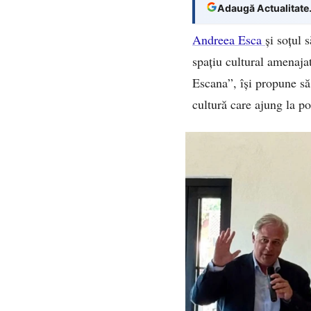
Adaugă Actualitate
Andreea Esca
și soțul
spațiu cultural amenajat
Escana”, își propune să 
cultură care ajung la p