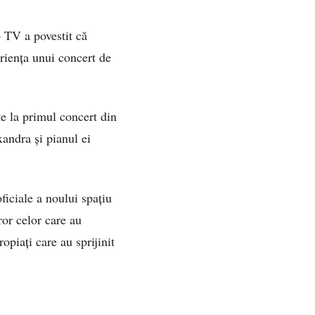
 TV a povestit că
eriența unui concert de
te la primul concert din
andra și pianul ei
ficiale a noului spațiu
ror celor care au
ropiați care au sprijinit