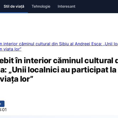
Stil de viață
Tehnologie
Interesant
 interior căminul cultural din Sibiu al Andreei Esca: „Unii lo
n viața lor”
bit în interior căminul cultural d
: „Unii localnici au participat la
viața lor”
e
8:01