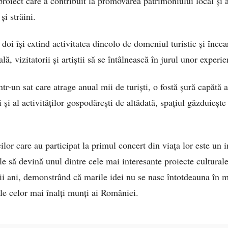
 proiect care a contribuit la promovarea patrimoniului local și a
și străini.
i doi își extind activitatea dincolo de domeniul turistic și înce
ă, vizitatorii și artiștii să se întâlnească în jurul unor experie
tr-un sat care atrage anual mii de turiști, o fostă șură capătă a
i și al activităților gospodărești de altădată, spațiul găzduieșt
cilor care au participat la primul concert din viața lor este un 
le să devină unul dintre cele mai interesante proiecte cultural
ii ani, demonstrând că marile idei nu se nasc întotdeauna în ma
lele celor mai înalți munți ai României.