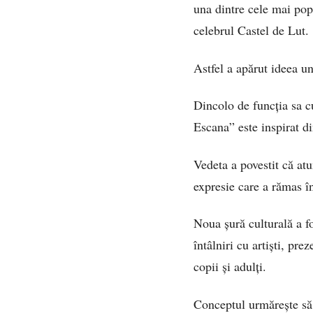
una dintre cele mai pop
celebrul Castel de Lut.
Astfel a apărut ideea un
Dincolo de funcția sa c
Escana” este inspirat di
Vedeta a povestit că at
expresie care a rămas în
Noua șură culturală a fo
întâlniri cu artiști, pr
copii și adulți.
Conceptul urmărește să 