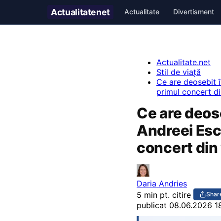
Actualitate
net
Actualitate
Divertisment
Actualitate.net
Stil de viață
Ce are deosebit în
primul concert di
Ce are deose
Andreei Esca
concert din 
Daria Andries
5 min pt. citire
Shar
publicat
08.06.2026 1