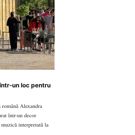
ntr-un loc pentru
sta română Alexandra
urat într-un decor
e muzică interpretată la