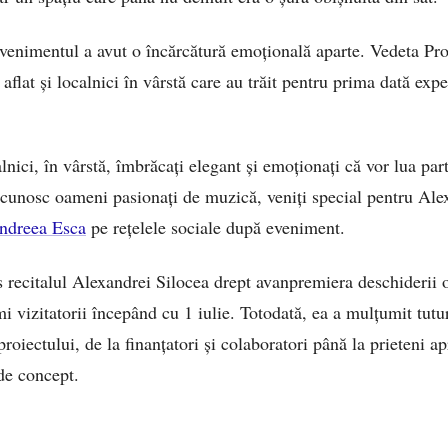
evenimentul a avut o încărcătură emoțională aparte. Vedeta Pro
u aflat și localnici în vârstă care au trăit pentru prima dată exp
nici, în vârstă, îmbrăcați elegant și emoționați că vor lua par
ă cunosc oameni pasionați de muzică, veniți special pentru Alex
ndreea Esca
pe rețelele sociale după eveniment.
s recitalul Alexandrei Silocea drept avanpremiera deschiderii o
imi vizitatorii începând cu 1 iulie. Totodată, ea a mulțumit tutu
proiectului, de la finanțatori și colaboratori până la prieteni ap
 de concept.