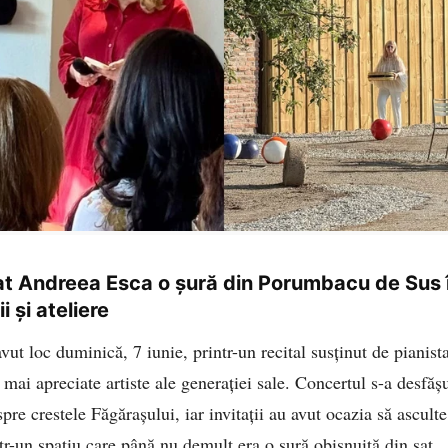
t Andreea Esca o șură din Porumbacu de Sus î
i și ateliere
avut loc duminică, 7 iunie, printr-un recital susținut de piani
 mai apreciate artiste ale generației sale. Concertul s-a desfăș
pre crestele Făgărașului, iar invitații au avut ocazia să ascult
tr-un spațiu care până nu demult era o șură obișnuită din sat.