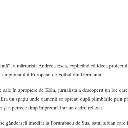
rință”, a mărturisit Andreea Esca, explicând că ideea proiectul
 Campionatului European de Fotbal din Germania.
le sale în apropiere de Köln, jurnalista a descoperit un loc car
. Era un spațiu unde oamenii se opreau după plimbările prin p
t și a petrece timp împreună într-un cadru relaxat.
 se gândească imediat la Porumbacu de Sus, satul sibian care î