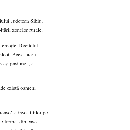
liului Județean Sibiu,
ltării zonelor rurale.
 emoție. Recitalul
letă. Acest lucru
e și pasiune”, a
unde există oameni
ască a investițiilor pe
ic format din case