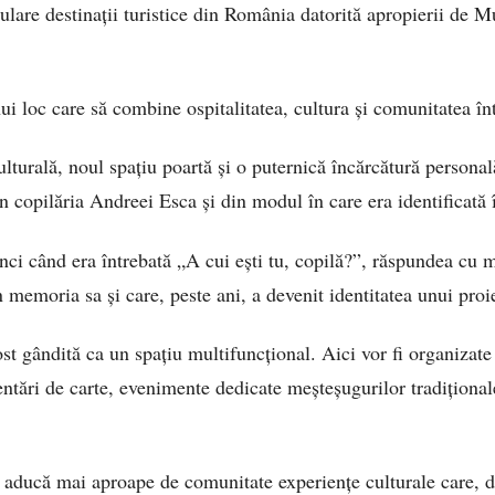
ulare destinații turistice din România datorită apropierii de M
ui loc care să combine ospitalitatea, cultura și comunitatea în
ulturală, noul spațiu poartă și o puternică încărcătură person
n copilăria Andreei Esca și din modul în care era identificată î
unci când era întrebată „A cui ești tu, copilă?”, răspundea cu
 memoria sa și care, peste ani, a devenit identitatea unui proie
st gândită ca un spațiu multifuncțional. Aici vor fi organizate 
ezentări de carte, evenimente dedicate meșteșugurilor tradițional
aducă mai aproape de comunitate experiențe culturale care, d