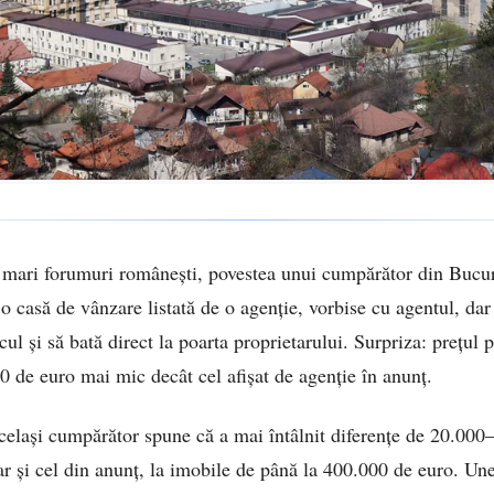
 mari forumuri românești, povestea unui cumpărător din Bucure
o casă de vânzare listată de o agenție, vorbise cu agentul, dar
ul și să bată direct la poarta proprietarului. Surpriza: prețul p
0 de euro mai mic decât cel afișat de agenție în anunț.
celași cumpărător spune că a mai întâlnit diferențe de 20.000
ar și cel din anunț, la imobile de până la 400.000 de euro. Unel