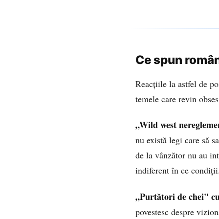
Ce spun români
Reacțiile la astfel de p
temele care revin obses
„Wild west neregleme
nu există legi care să s
de la vânzător nu au int
indiferent în ce condiți
„Purtători de chei" c
povestesc despre vizionă