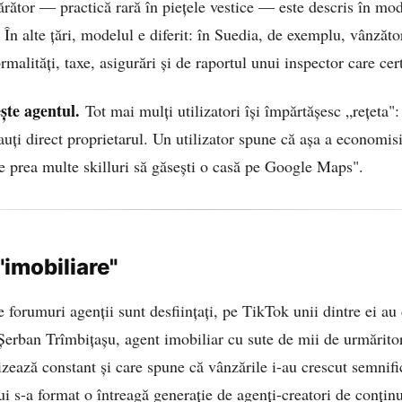
ărător — practică rară în piețele vestice — este descris în mod
În alte țări, modelul e diferit: în Suedia, de exemplu, vânzător
malități, taxe, asigurări și de raportul unui inspector care cert
ște agentul.
Tot mai mulți utilizatori își împărtășesc „rețeta":
 cauți direct proprietarul. Un utilizator spune că așa a economis
 prea multe skilluri să găsești o casă pe Google Maps".
"imobiliare"
 forumuri agenții sunt desființați, pe TikTok unii dintre ei au
erban Trîmbițașu, agent imobiliar cu sute de mii de urmăritori
izează constant și care spune că vânzările i-au crescut semnifi
i s-a format o întreagă generație de agenți-creatori de conținu