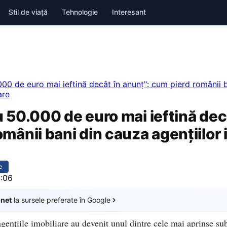
Stil de viață
Tehnologie
Interesant
00 de euro mai ieftină decât în anunț": cum pierd românii 
are
 50.000 de euro mai ieftină dec
mânii bani din cauza agențiilor 
e
3:06
.net
la sursele preferate în Google
gențiile imobiliare au devenit unul dintre cele mai aprinse sub