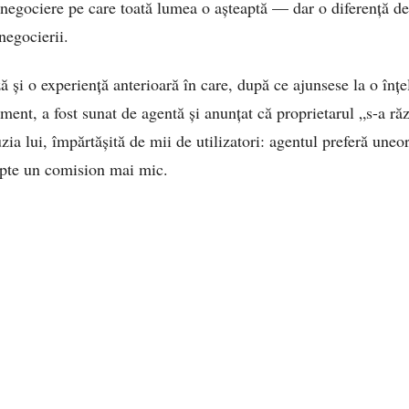
 negociere pe care toată lumea o așteaptă — dar o diferență d
negocierii.
 și o experiență anterioară în care, după ce ajunsese la o înțe
ament, a fost sunat de agentă și anunțat că proprietarul „s-a r
uzia lui, împărtășită de mii de utilizatori: agentul preferă uneo
epte un comision mai mic.