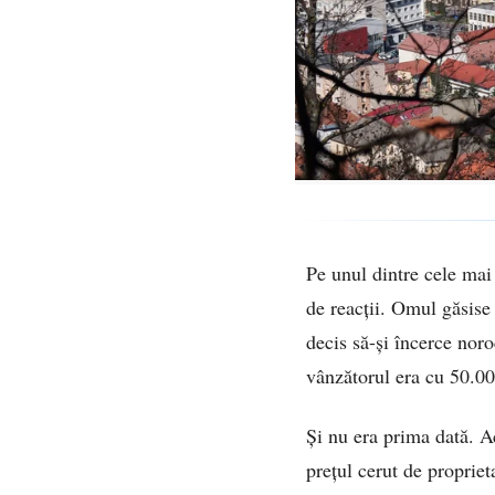
Pe unul dintre cele mai
de reacții. Omul găsise 
decis să-și încerce noroc
vânzătorul era cu 50.00
Și nu era prima dată. A
prețul cerut de propriet