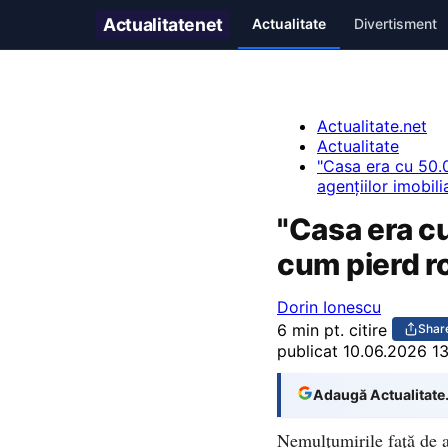
Actualitate
net
Actualitate
Divertisment
Actualitate.net
Actualitate
"Casa era cu 50.0
agențiilor imobili
"Casa era cu
cum pierd ro
Dorin Ionescu
6 min pt. citire
Shar
publicat
10.06.2026 1
Adaugă Actualitate
Nemulțumirile față de a