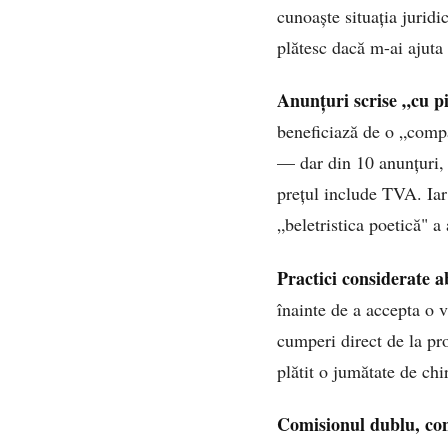
cunoaște situația juridi
plătesc dacă m-ai ajuta 
Anunțuri scrise „cu pi
beneficiază de o „compar
— dar din 10 anunțuri, l
prețul include TVA. Iar 
„beletristica poetică" a
Practici considerate a
înainte de a accepta o v
cumperi direct de la pr
plătit o jumătate de chi
Comisionul dublu, con