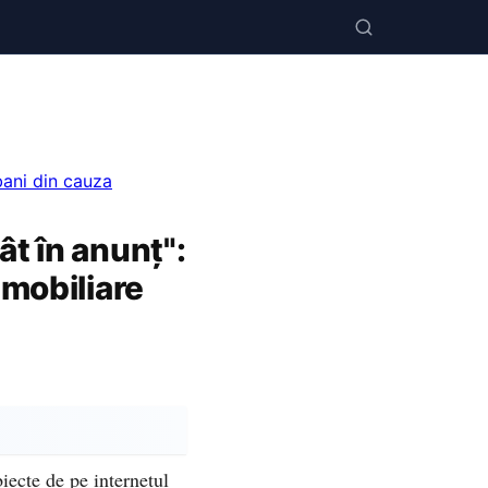
bani din cauza
ât în anunț":
imobiliare
iecte de pe internetul