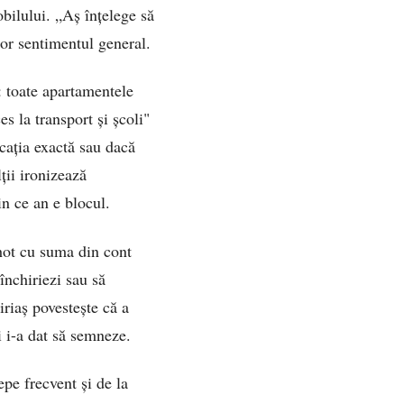
obilului. „Aș înțelege să
tor sentimentul general.
: toate apartamentele
s la transport și școli"
ocația exactă sau dacă
ții ironizează
in ce an e blocul.
shot cu suma din cont
închiriezi sau să
riaș povestește că a
i i-a dat să semneze.
pe frecvent și de la