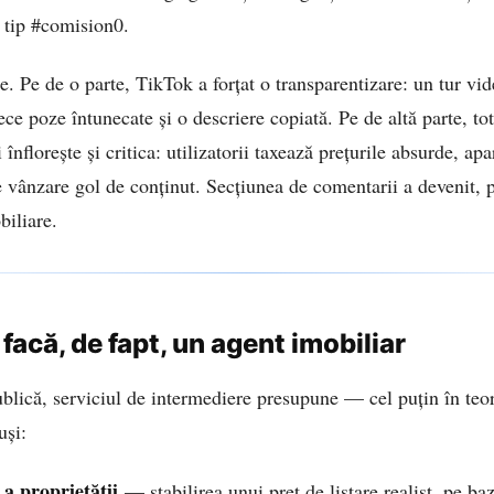
 tip #comision0.
. Pe de o parte, TikTok a forțat o transparentizare: un tur vi
ce poze întunecate și o descriere copiată. Pe de altă parte, to
 înflorește și critica: utilizatorii taxează prețurile absurde, a
e vânzare gol de conținut. Secțiunea de comentarii a devenit, p
biliare.
 facă, de fapt, un agent imobiliar
blică, serviciul de intermediere presupune — cel puțin în te
uși:
a proprietății
— stabilirea unui preț de listare realist, pe baz