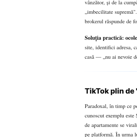
vânzător, și de la cump
„imbecilitate supremă". 
brokerul răspunde de for
Soluția practică: ocole
site, identifici adresa,
casă — „nu ai nevoie de
TikTok plin de 
Paradoxal, în timp ce pe
cunoscut exemplu este Ș
de apartamente se viral
pe platformă. În urma lu