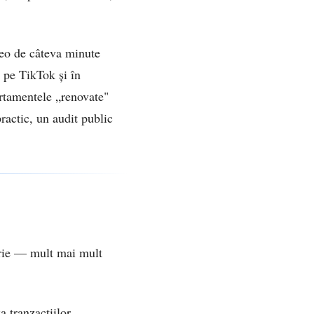
deo de câteva minute
t pe TikTok și în
partamentele „renovate"
ractic, un audit public
orie — mult mai mult
a tranzacțiilor