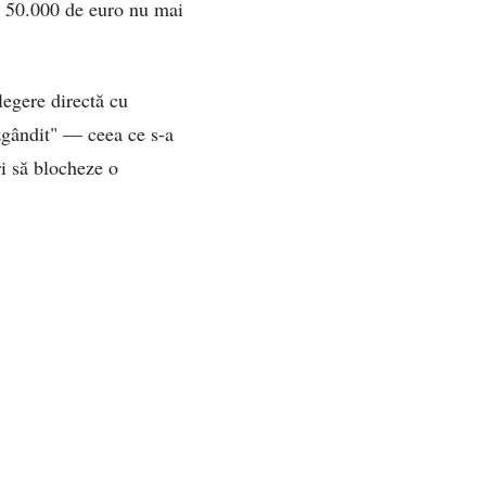
e 50.000 de euro nu mai
legere directă cu
ăzgândit" — ceea ce s-a
ri să blocheze o