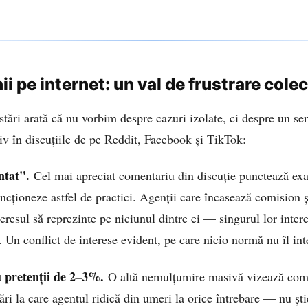
i pe internet: un val de frustrare colec
ostări arată că nu vorbim despre cazuri izolate, ci despre un se
iv în discuțiile de pe Reddit, Facebook și TikTok:
ntat".
Cel mai apreciat comentariu din discuție punctează ex
ancționeze astfel de practici. Agenții care încasează comision ș
eresul să reprezinte pe niciunul dintre ei — singurul lor inter
i. Un conflict de interese evident, pe care nicio normă nu îl int
u pretenții de 2–3%.
O altă nemulțumire masivă vizează com
ri la care agentul ridică din umeri la orice întrebare — nu ști