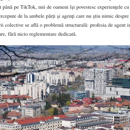
până pe TikTok, mii de oameni își povestesc experiențele cu 
ercepute de la ambele părți și agenți care nu știu nimic despre 
rii colective se află o problemă structurală: profesia de agent 
re, fără nicio reglementare dedicată.