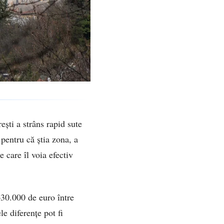
ști a strâns rapid sute
 pentru că știa zona, a
e care îl voia efectiv
–30.000 de euro între
e diferențe pot fi