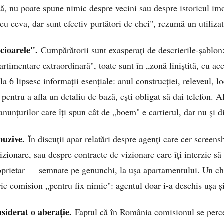
că, nu poate spune nimic despre vecini sau despre istoricul im
cu ceva, dar sunt efectiv purtători de chei", rezumă un utiliza
cioarele".
Cumpărătorii sunt exasperați de descrierile-șablon
timentare extraordinară", toate sunt în „zonă liniștită, cu acce
a 6 lipsesc informații esențiale: anul construcției, releveul, l
pentru a afla un detaliu de bază, ești obligat să dai telefon. Al
 anunțurilor care îți spun cât de „boem" e cartierul, dar nu și d
buzive.
În discuții apar relatări despre agenți care cer screen
izionare, sau despre contracte de vizionare care îți interzic să 
oprietar — semnate pe genunchi, la ușa apartamentului. Un chi
rie comision „pentru fix nimic": agentul doar i-a deschis ușa ș
siderat o aberație.
Faptul că în România comisionul se perce