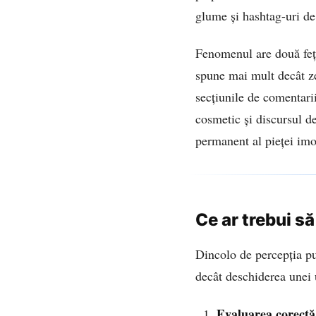
glume și hashtag-uri de
Fenomenul are două fețe
spune mai mult decât ze
secțiunile de comentarii
cosmetic și discursul d
permanent al pieței imo
Ce ar trebui să
Dincolo de percepția pu
decât deschiderea unei 
Evaluarea corectă 