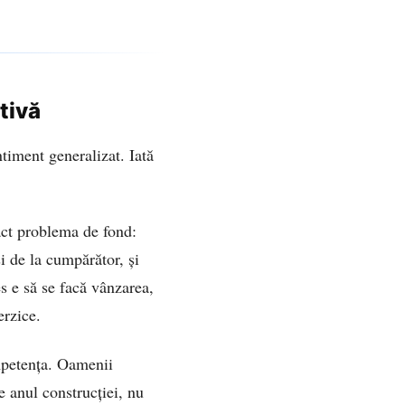
tivă
ntiment generalizat. Iată
act problema de fond:
i de la cumpărător, și
es e să se facă vânzarea,
erzice.
petența. Oamenii
e anul construcției, nu