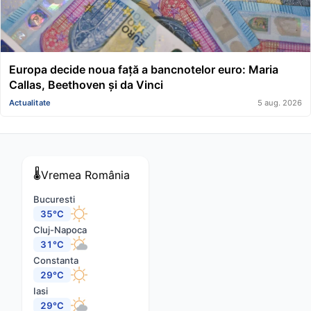
Europa decide noua față a bancnotelor euro: Maria
Callas, Beethoven și da Vinci
Actualitate
5 aug. 2026
🌡️
Vremea
România
Bucuresti
35°C
Cluj-Napoca
31°C
Constanta
29°C
Iasi
29°C