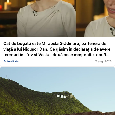
Cât de bogată este Mirabela Grădinaru, partenera de
viață a lui Nicușor Dan. Ce găsim în declarația de avere:
terenuri în Ilfov și Vaslui, două case moștenite, două
mașini, acțiuni Renault și un împrumut de peste
Actualitate
5 aug. 2026
116.000 de lei acordat unei asociații