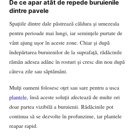
De ce apar atât de repede buruienile
dintre pavele
Spațiile dintre dale păstrează căldura și umezeala
pentru perioade mai lungi, iar semințele purtate de
vânt ajung ușor în aceste zone. Chiar și după
îndepărtarea buruienilor de la suprafață, rădăcinile
rămân adesea adânc în rosturi și cresc din nou după
câteva zile sau săptămâni.
Mulți oameni folosesc oțet sau sare pentru a usca
plantele
, însă aceste soluții afectează de multe ori
doar partea vizibilă a buruienii. Rădăcinile pot
continua să se dezvolte în profunzime, iar plantele
reapar rapid.