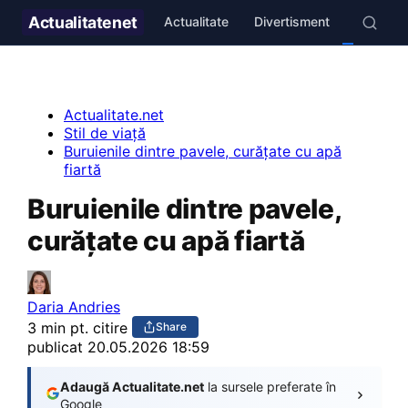
Actualitate
net
Actualitate
Divertisment
Stil de v
Actualitate.net
Stil de viață
Buruienile dintre pavele, curățate cu apă
fiartă
Buruienile dintre pavele,
curățate cu apă fiartă
Daria Andries
3 min pt. citire
Share
publicat
20.05.2026 18:59
Adaugă Actualitate.net
la sursele preferate în
Google