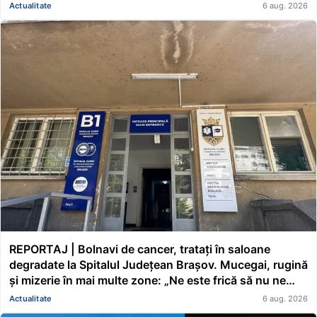
pe mine de ce nu s-au renovat în ultimii 36 de ani?”
Actualitate
6 aug. 2026
REPORTAJ | Bolnavi de cancer, tratați în saloane
degradate la Spitalul Județean Brașov. Mucegai, rugină
și mizerie în mai multe zone: „Ne este frică să nu ne
cadă tavanul în cap” FOTO/VIDEO
Actualitate
6 aug. 2026