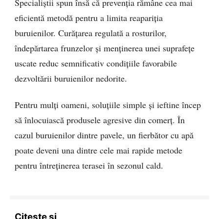
Specialiștii spun însă că prevenția rămâne cea mai
eficientă metodă pentru a limita reapariția
buruienilor. Curățarea regulată a rosturilor,
îndepărtarea frunzelor și menținerea unei suprafețe
uscate reduc semnificativ condițiile favorabile
dezvoltării buruienilor nedorite.
Pentru mulți oameni, soluțiile simple și ieftine încep
să înlocuiască produsele agresive din comerț. În
cazul buruienilor dintre pavele, un fierbător cu apă
poate deveni una dintre cele mai rapide metode
pentru întreținerea terasei în sezonul cald.
Citește și