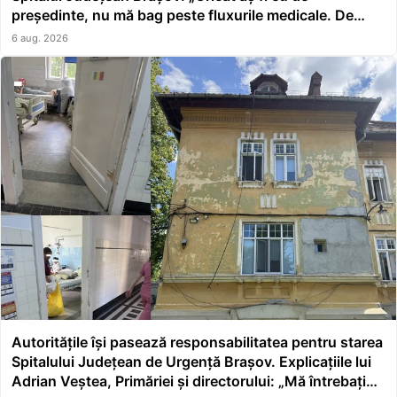
președinte, nu mă bag peste fluxurile medicale. De
asta a făcut școală managerul”
6 aug. 2026
Autoritățile își pasează responsabilitatea pentru starea
Spitalului Județean de Urgență Brașov. Explicațiile lui
Adrian Veștea, Primăriei și directorului: „Mă întrebați