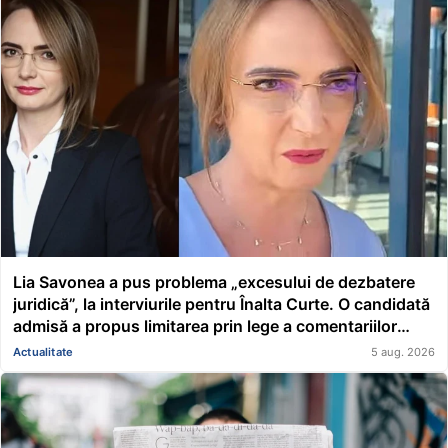
Lia Savonea a pus problema „excesului de dezbatere
juridică”, la interviurile pentru Înalta Curte. O candidată
admisă a propus limitarea prin lege a comentariilor
presei și societății civile în privința deciziilor instanțelor
Actualitate
5 aug. 2026