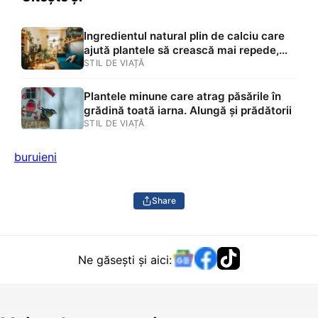
Ingredientul natural plin de calciu care
ajută plantele să crească mai repede,
ține solul sănătos și elimină dăunătorii.
STIL DE VIAȚĂ
Se poate pune și în ghivece
Plantele minune care atrag păsările în
grădină toată iarna. Alungă și prădătorii
STIL DE VIAȚĂ
buruieni
Share
Ne găsești și aici: